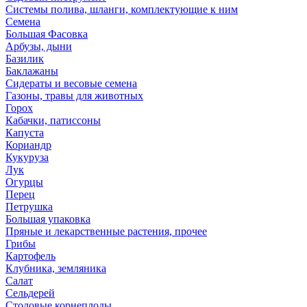
Системы полива, шланги, комплектующие к ним
Семена
Большая Фасовка
Арбузы, дыни
Базилик
Баклажаны
Сидераты и весовые семена
Газоны, травы для животных
Горох
Кабачки, патиссоны
Капуста
Кориандр
Кукуруза
Лук
Огурцы
Перец
Петрушка
Большая упаковка
Пряные и лекарственные растения, прочее
Грибы
Картофель
Клубника, земляника
Салат
Сельдерей
Столовые корнеплоды