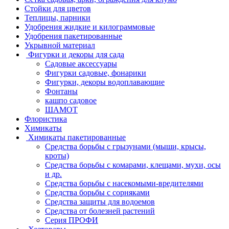
Стойки для цветов
Теплицы, парники
Удобрения жидкие и килограммовые
Удобрения пакетированные
Укрывной материал
Фигурки и декоры для сада
Садовые аксессуары
Фигурки садовые, фонарики
Фигурки, декоры водоплавающие
Фонтаны
кашпо садовое
ШАМОТ
Флористика
Химикаты
Химикаты пакетированные
Средства борьбы с грызунами (мыши, крысы,
кроты)
Средства борьбы с комарами, клещами, мухи, осы
и др.
Средства борьбы с насекомыми-вредителями
Средства борьбы с сорняками
Средства защиты для водоемов
Средства от болезней растений
Серия ПРОФИ