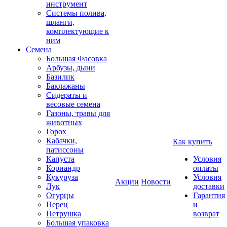
инструмент
Системы полива,
шланги,
комплектующие к
ним
Семена
Большая Фасовка
Арбузы, дыни
Базилик
Баклажаны
Сидераты и
весовые семена
Газоны, травы для
животных
Горох
Кабачки,
Как купить
патиссоны
Капуста
Условия
Кориандр
оплаты
Кукуруза
Условия
Акции
Новости
Лук
доставки
Огурцы
Гарантия
Перец
и
Петрушка
возврат
Большая упаковка