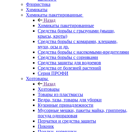
Флористика
Химикаты
Химикаты пакетированные
Назад
Химикаты пакетированные
Средства борьбы с грызунами (мыши,
крысы, кроты)
Средства борьбы с комарами, клещами,
мухи, осы и др.
Средства борьбы с насекомыми-вредителями
Средства борьбы с сорняками
Средства защиты для водоемов
Средства от болезней растений
Серия ПРОФИ
Хозтовары
Назад
Хозтовары
Товары из пластмассы
Ведра, тазы, товары для уборки
Кухонные принадлежности
Мусорные мешки, пакеты майка, грипперы,
посуда одноразовая
Перчатки и средства защиты
Пикник
Поилки, кормушки