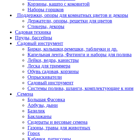
Корзины, кашпо с коковитой
Наборы горшков
Поддержки, опоры для комнатных цветов и декоры
Держатели, опоры, решетки для цветов
Стикеры, декоры
Садовая техника
Пруды, бассейны
Садовый инструмент
Бирки, колышки,ремешки, таблички и др.
Капельная лента, Фитинги и наборы для полива
Лейки, ведра, канистры
Леска для триммера
Обувь садовая, корзины
Опрыскиватели
Садовый инструмент
Системы полива, шланги, комплектующие к ним
Семена
Большая Фасовка
Арбузы, дыни
Базилик
Баклажаны
Сидераты и весовые семена
Газоны, травы для животных
Горох
Кабачки, патиссоны