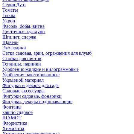
Серия Дуэт
Томаты
Тыква
Укроп
Фасоль, бобы, вигна
Цветочные культуры
Шпинат, спаржа
Щавель
Эколюдики
Сетка садовая, арки, ограждения для клумб
Стойки для цветов
Теплицы, парники
Удобрения жидкие и килограммовые
Удобрения пакетированные
Укрывной материал
Фигурки и декоры для сада
Садовые аксессуары
Фигурки садовые, фонарики
Фигурки, декоры водоплавающие
Фонтаны
кашпо садовое
ШАМОТ
Флористика
Химикаты
Химикаты пакетированные