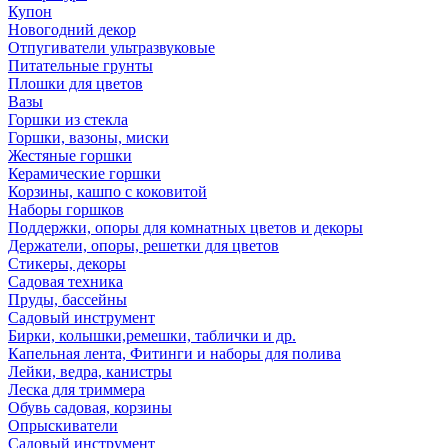
Купон
Новогодний декор
Отпугиватели ультразвуковые
Питательные грунты
Плошки для цветов
Вазы
Горшки из стекла
Горшки, вазоны, миски
Жестяные горшки
Керамические горшки
Корзины, кашпо с коковитой
Наборы горшков
Поддержки, опоры для комнатных цветов и декоры
Держатели, опоры, решетки для цветов
Стикеры, декоры
Садовая техника
Пруды, бассейны
Садовый инструмент
Бирки, колышки,ремешки, таблички и др.
Капельная лента, Фитинги и наборы для полива
Лейки, ведра, канистры
Леска для триммера
Обувь садовая, корзины
Опрыскиватели
Садовый инструмент