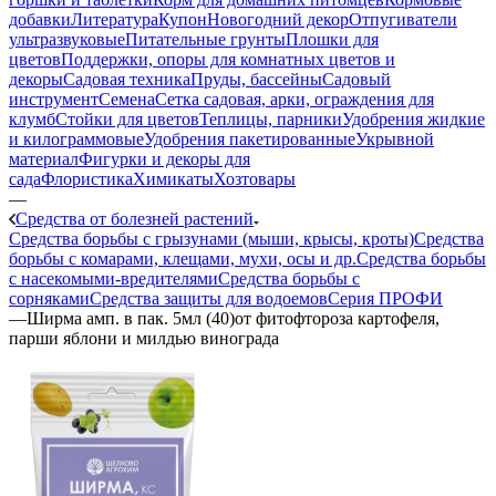
добавки
Литература
Купон
Новогодний декор
Отпугиватели
ультразвуковые
Питательные грунты
Плошки для
цветов
Поддержки, опоры для комнатных цветов и
декоры
Садовая техника
Пруды, бассейны
Садовый
инструмент
Семена
Сетка садовая, арки, ограждения для
клумб
Стойки для цветов
Теплицы, парники
Удобрения жидкие
и килограммовые
Удобрения пакетированные
Укрывной
материал
Фигурки и декоры для
сада
Флористика
Химикаты
Хозтовары
—
Средства от болезней растений
Средства борьбы с грызунами (мыши, крысы, кроты)
Средства
борьбы с комарами, клещами, мухи, осы и др.
Средства борьбы
с насекомыми-вредителями
Средства борьбы с
сорняками
Средства защиты для водоемов
Серия ПРОФИ
—
Ширма амп. в пак. 5мл (40)от фитофтороза картофеля,
парши яблони и милдью винограда