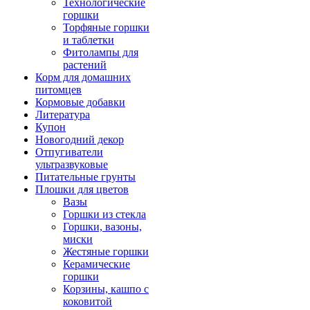
Технологические
горшки
Торфяные горшки
и таблетки
Фитолампы для
растений
Корм для домашних
питомцев
Кормовые добавки
Литература
Купон
Новогодний декор
Отпугиватели
ультразвуковые
Питательные грунты
Плошки для цветов
Вазы
Горшки из стекла
Горшки, вазоны,
миски
Жестяные горшки
Керамические
горшки
Корзины, кашпо с
коковитой