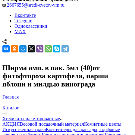
2667655@sredi-cvetov-vrn.ru
Вконтакте
Telegram
Одноклассники
MAX
Ширма амп. в пак. 5мл (40)от
фитофтороза картофеля, парши
яблони и милдью винограда
Главная
—
Каталог
—
Химикаты пакетированные
АКЦИЯ
Весовой посадочный материал
Комнатные цветы
Искусственная трава
Контейнеры для рассады, торфяные
горшки и таблетки
Корм для домашних питомцев
Кормовые