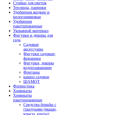
Стойки для цветов
Теплицы, парники
Удобрения жидкие и
килограммовые
Удобрения
пакетированные
Укрывной материал
Фигурки и декоры для
сада
Садовые
аксессуары
Фигурки садовые,
фонарики
Фигурки, декоры
водоплавающие
Фонтаны
кашпо садовое
ШАМОТ
Флористика
Химикаты
Химикаты
пакетированные
Средства борьбы с
грызунами (мыши,
крысы, кроты)