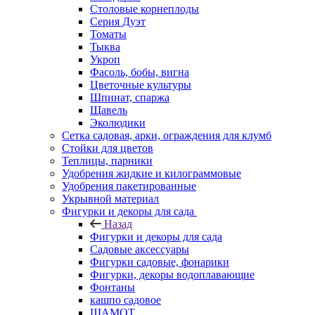
Столовые корнеплоды
Серия Дуэт
Томаты
Тыква
Укроп
Фасоль, бобы, вигна
Цветочные культуры
Шпинат, спаржа
Щавель
Эколюдики
Сетка садовая, арки, ограждения для клумб
Стойки для цветов
Теплицы, парники
Удобрения жидкие и килограммовые
Удобрения пакетированные
Укрывной материал
Фигурки и декоры для сада
Назад
Фигурки и декоры для сада
Садовые аксессуары
Фигурки садовые, фонарики
Фигурки, декоры водоплавающие
Фонтаны
кашпо садовое
ШАМОТ