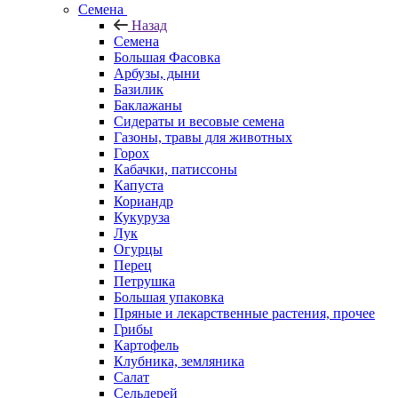
Семена
Назад
Семена
Большая Фасовка
Арбузы, дыни
Базилик
Баклажаны
Сидераты и весовые семена
Газоны, травы для животных
Горох
Кабачки, патиссоны
Капуста
Кориандр
Кукуруза
Лук
Огурцы
Перец
Петрушка
Большая упаковка
Пряные и лекарственные растения, прочее
Грибы
Картофель
Клубника, земляника
Салат
Сельдерей