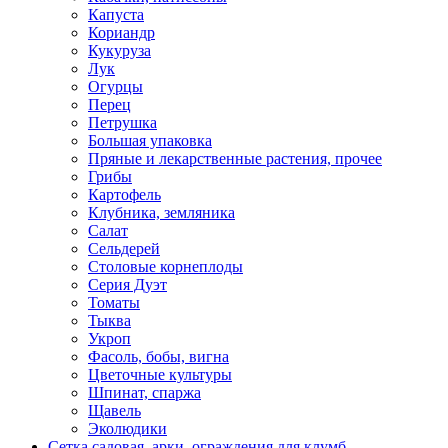
Капуста
Кориандр
Кукуруза
Лук
Огурцы
Перец
Петрушка
Большая упаковка
Пряные и лекарственные растения, прочее
Грибы
Картофель
Клубника, земляника
Салат
Сельдерей
Столовые корнеплоды
Серия Дуэт
Томаты
Тыква
Укроп
Фасоль, бобы, вигна
Цветочные культуры
Шпинат, спаржа
Щавель
Эколюдики
Сетка садовая, арки, ограждения для клумб