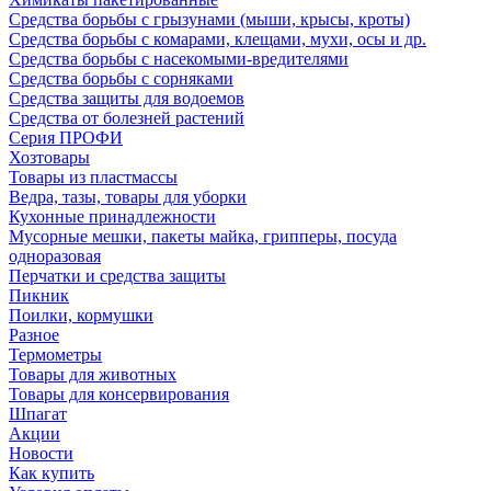
Средства борьбы с грызунами (мыши, крысы, кроты)
Средства борьбы с комарами, клещами, мухи, осы и др.
Средства борьбы с насекомыми-вредителями
Средства борьбы с сорняками
Средства защиты для водоемов
Средства от болезней растений
Серия ПРОФИ
Хозтовары
Товары из пластмассы
Ведра, тазы, товары для уборки
Кухонные принадлежности
Мусорные мешки, пакеты майка, грипперы, посуда
одноразовая
Перчатки и средства защиты
Пикник
Поилки, кормушки
Разное
Термометры
Товары для животных
Товары для консервирования
Шпагат
Акции
Новости
Как купить