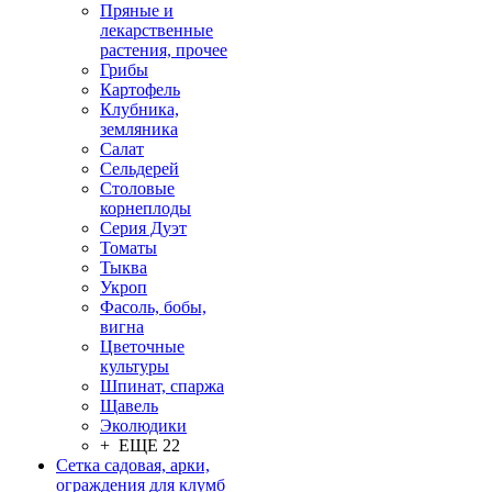
Пряные и
лекарственные
растения, прочее
Грибы
Картофель
Клубника,
земляника
Салат
Сельдерей
Столовые
корнеплоды
Серия Дуэт
Томаты
Тыква
Укроп
Фасоль, бобы,
вигна
Цветочные
культуры
Шпинат, спаржа
Щавель
Эколюдики
+ ЕЩЕ 22
Сетка садовая, арки,
ограждения для клумб