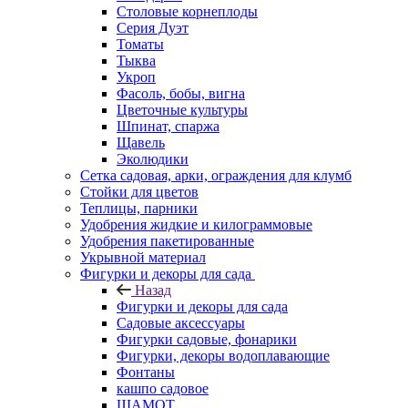
Столовые корнеплоды
Серия Дуэт
Томаты
Тыква
Укроп
Фасоль, бобы, вигна
Цветочные культуры
Шпинат, спаржа
Щавель
Эколюдики
Сетка садовая, арки, ограждения для клумб
Стойки для цветов
Теплицы, парники
Удобрения жидкие и килограммовые
Удобрения пакетированные
Укрывной материал
Фигурки и декоры для сада
Назад
Фигурки и декоры для сада
Садовые аксессуары
Фигурки садовые, фонарики
Фигурки, декоры водоплавающие
Фонтаны
кашпо садовое
ШАМОТ