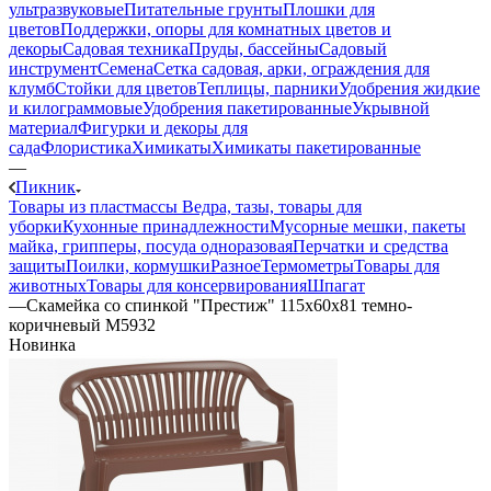
ультразвуковые
Питательные грунты
Плошки для
цветов
Поддержки, опоры для комнатных цветов и
декоры
Садовая техника
Пруды, бассейны
Садовый
инструмент
Семена
Сетка садовая, арки, ограждения для
клумб
Стойки для цветов
Теплицы, парники
Удобрения жидкие
и килограммовые
Удобрения пакетированные
Укрывной
материал
Фигурки и декоры для
сада
Флористика
Химикаты
Химикаты пакетированные
—
Пикник
Товары из пластмассы
Ведра, тазы, товары для
уборки
Кухонные принадлежности
Мусорные мешки, пакеты
майка, грипперы, посуда одноразовая
Перчатки и средства
защиты
Поилки, кормушки
Разное
Термометры
Товары для
животных
Товары для консервирования
Шпагат
—
Скамейка со спинкой "Престиж" 115х60х81 темно-
коричневый М5932
Новинка