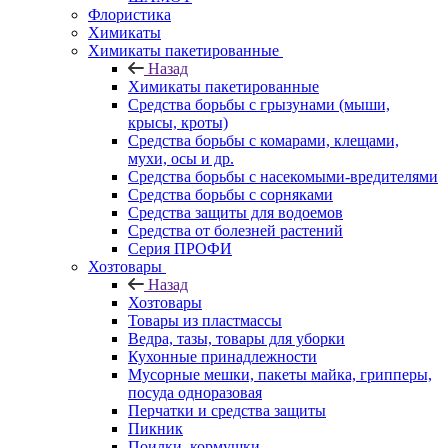
Флористика
Химикаты
Химикаты пакетированные
Назад
Химикаты пакетированные
Средства борьбы с грызунами (мыши,
крысы, кроты)
Средства борьбы с комарами, клещами,
мухи, осы и др.
Средства борьбы с насекомыми-вредителями
Средства борьбы с сорняками
Средства защиты для водоемов
Средства от болезней растений
Серия ПРОФИ
Хозтовары
Назад
Хозтовары
Товары из пластмассы
Ведра, тазы, товары для уборки
Кухонные принадлежности
Мусорные мешки, пакеты майка, грипперы,
посуда одноразовая
Перчатки и средства защиты
Пикник
Поилки, кормушки