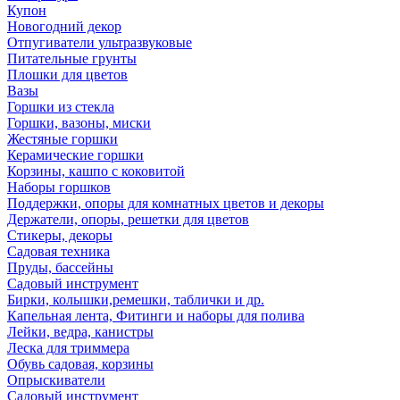
Купон
Новогодний декор
Отпугиватели ультразвуковые
Питательные грунты
Плошки для цветов
Вазы
Горшки из стекла
Горшки, вазоны, миски
Жестяные горшки
Керамические горшки
Корзины, кашпо с коковитой
Наборы горшков
Поддержки, опоры для комнатных цветов и декоры
Держатели, опоры, решетки для цветов
Стикеры, декоры
Садовая техника
Пруды, бассейны
Садовый инструмент
Бирки, колышки,ремешки, таблички и др.
Капельная лента, Фитинги и наборы для полива
Лейки, ведра, канистры
Леска для триммера
Обувь садовая, корзины
Опрыскиватели
Садовый инструмент