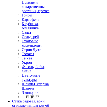
Пряные и
лекарственные
растения, прочее
Грибы
Картофель
Клубника,
земляника
Салат
Сельдерей
Столовые
корнеплоды
Серия Дуэт
Томаты
Тыква
Укроп
Фасоль, бобы,
вигна
Цветочные
культуры
Шпинат, спаржа
Щавель
Эколюдики
+ ЕЩЕ 22
Сетка садовая, арки,
ограждения для клумб