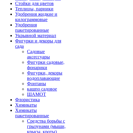
Стойки для цветов
Теплицы, парники
Удобрения жидкие и
килограммовые
Удобрения
пакетированные
Укрывной материал
Фигурки и декоры для
сада
Садовые
аксессуары
Фигурки садовые,
фонарики
Фигурки, декоры
водоплавающие
Фонтаны
кашпо садовое
ШАМОТ
Флористика
Химикаты
Химикаты
пакетированные
Средства борьбы с
грызунами (мыши,
крысы, кроты)