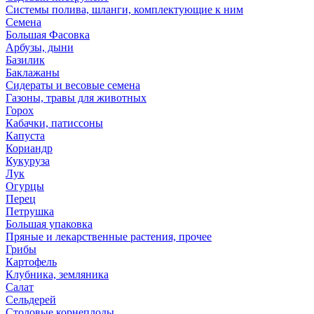
Системы полива, шланги, комплектующие к ним
Семена
Большая Фасовка
Арбузы, дыни
Базилик
Баклажаны
Сидераты и весовые семена
Газоны, травы для животных
Горох
Кабачки, патиссоны
Капуста
Кориандр
Кукуруза
Лук
Огурцы
Перец
Петрушка
Большая упаковка
Пряные и лекарственные растения, прочее
Грибы
Картофель
Клубника, земляника
Салат
Сельдерей
Столовые корнеплоды