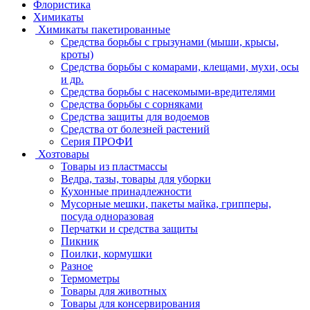
Флористика
Химикаты
Химикаты пакетированные
Средства борьбы с грызунами (мыши, крысы,
кроты)
Средства борьбы с комарами, клещами, мухи, осы
и др.
Средства борьбы с насекомыми-вредителями
Средства борьбы с сорняками
Средства защиты для водоемов
Средства от болезней растений
Серия ПРОФИ
Хозтовары
Товары из пластмассы
Ведра, тазы, товары для уборки
Кухонные принадлежности
Мусорные мешки, пакеты майка, грипперы,
посуда одноразовая
Перчатки и средства защиты
Пикник
Поилки, кормушки
Разное
Термометры
Товары для животных
Товары для консервирования