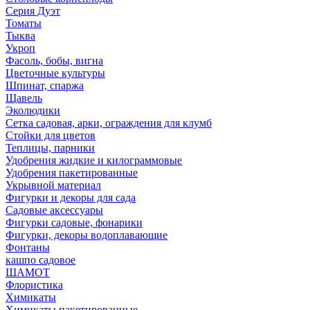
Серия Дуэт
Томаты
Тыква
Укроп
Фасоль, бобы, вигна
Цветочные культуры
Шпинат, спаржа
Щавель
Эколюдики
Сетка садовая, арки, ограждения для клумб
Стойки для цветов
Теплицы, парники
Удобрения жидкие и килограммовые
Удобрения пакетированные
Укрывной материал
Фигурки и декоры для сада
Садовые аксессуары
Фигурки садовые, фонарики
Фигурки, декоры водоплавающие
Фонтаны
кашпо садовое
ШАМОТ
Флористика
Химикаты
Химикаты пакетированные