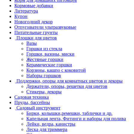
Корм для домашних питомцев
Кормовые добавки
Литература
Купон
Новогодний декор
Отпугиватели ультразвуковые
Питательные грунты
Плошки для цветов
Вазы
Горшки из стекла
Горшки, вазоны, миски
Жестяные горшки
Керамические горшки
Корзины, кашпо с коковитой
Наборы горшков
Поддержки, опоры для комнатных цветов и декоры
Держатели, опоры, решетки для цветов
Стикеры, декоры
Садовая техника
Пруды, бассейны
Садовый инструмент
Бирки, колышки,ремешки, таблички и др.
Капельная лента, Фитинги и наборы для полива
Лейки, ведра, канистры
Леска для триммера