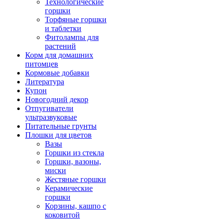
Технологические
горшки
Торфяные горшки
и таблетки
Фитолампы для
растений
Корм для домашних
питомцев
Кормовые добавки
Литература
Купон
Новогодний декор
Отпугиватели
ультразвуковые
Питательные грунты
Плошки для цветов
Вазы
Горшки из стекла
Горшки, вазоны,
миски
Жестяные горшки
Керамические
горшки
Корзины, кашпо с
коковитой