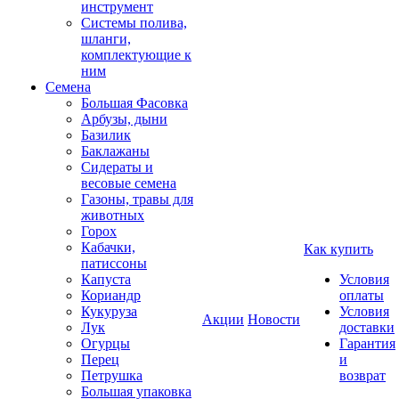
инструмент
Системы полива,
шланги,
комплектующие к
ним
Семена
Большая Фасовка
Арбузы, дыни
Базилик
Баклажаны
Сидераты и
весовые семена
Газоны, травы для
животных
Горох
Кабачки,
Как купить
патиссоны
Капуста
Условия
Кориандр
оплаты
Кукуруза
Условия
Акции
Новости
Лук
доставки
Огурцы
Гарантия
Перец
и
Петрушка
возврат
Большая упаковка