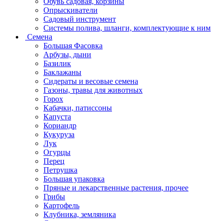
Обувь садовая, корзины
Опрыскиватели
Садовый инструмент
Системы полива, шланги, комплектующие к ним
Семена
Большая Фасовка
Арбузы, дыни
Базилик
Баклажаны
Сидераты и весовые семена
Газоны, травы для животных
Горох
Кабачки, патиссоны
Капуста
Кориандр
Кукуруза
Лук
Огурцы
Перец
Петрушка
Большая упаковка
Пряные и лекарственные растения, прочее
Грибы
Картофель
Клубника, земляника