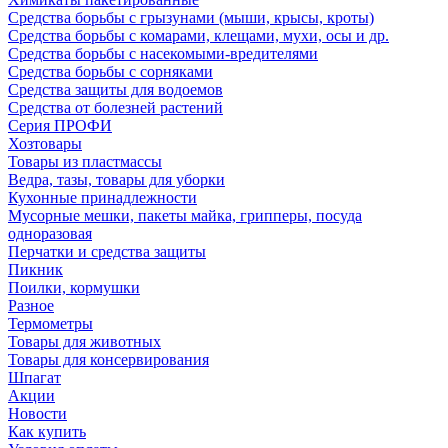
Средства борьбы с грызунами (мыши, крысы, кроты)
Средства борьбы с комарами, клещами, мухи, осы и др.
Средства борьбы с насекомыми-вредителями
Средства борьбы с сорняками
Средства защиты для водоемов
Средства от болезней растений
Серия ПРОФИ
Хозтовары
Товары из пластмассы
Ведра, тазы, товары для уборки
Кухонные принадлежности
Мусорные мешки, пакеты майка, грипперы, посуда
одноразовая
Перчатки и средства защиты
Пикник
Поилки, кормушки
Разное
Термометры
Товары для животных
Товары для консервирования
Шпагат
Акции
Новости
Как купить