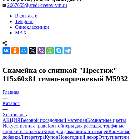
2667655@sredi-cvetov-vrn.ru
Вконтакте
Telegram
Одноклассники
MAX
Скамейка со спинкой "Престиж"
115х60х81 темно-коричневый М5932
Главная
—
Каталог
—
Хозтовары
АКЦИЯ
Весовой посадочный материал
Комнатные цветы
Искусственная трава
Контейнеры для рассады, торфяные
горшки и таблетки
Корм для домашних питомцев
Кормовые
добавки
Литература
Купон
Новогодний декор
Отпугиватели