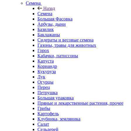
Семена
Назад
Семена
Большая Фасовка
Арбузы, дыни
Базилик
Баклажаны
Сидераты и весовые семена
Газоны, травы для животных
Горох
Кабачки, патиссоны
Капуста
Кориандр
Кукуруза
Лук
Огурцы
Перец
Петрушка
Большая упаковка
Пряные и лекарственные растения, прочее
Грибы
Картофель
Клубника, земляника
Салат
Сельдерей