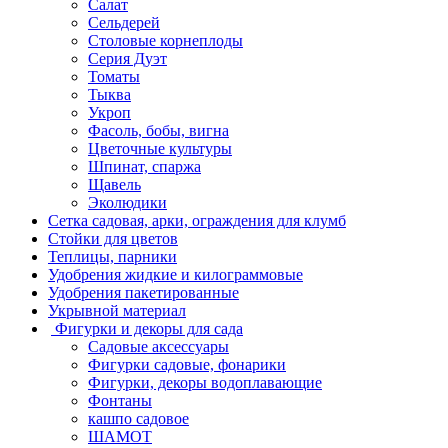
Салат
Сельдерей
Столовые корнеплоды
Серия Дуэт
Томаты
Тыква
Укроп
Фасоль, бобы, вигна
Цветочные культуры
Шпинат, спаржа
Щавель
Эколюдики
Сетка садовая, арки, ограждения для клумб
Стойки для цветов
Теплицы, парники
Удобрения жидкие и килограммовые
Удобрения пакетированные
Укрывной материал
Фигурки и декоры для сада
Садовые аксессуары
Фигурки садовые, фонарики
Фигурки, декоры водоплавающие
Фонтаны
кашпо садовое
ШАМОТ