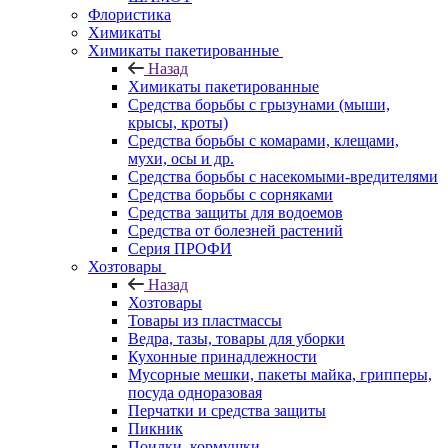
Флористика
Химикаты
Химикаты пакетированные
Назад
Химикаты пакетированные
Средства борьбы с грызунами (мыши,
крысы, кроты)
Средства борьбы с комарами, клещами,
мухи, осы и др.
Средства борьбы с насекомыми-вредителями
Средства борьбы с сорняками
Средства защиты для водоемов
Средства от болезней растений
Серия ПРОФИ
Хозтовары
Назад
Хозтовары
Товары из пластмассы
Ведра, тазы, товары для уборки
Кухонные принадлежности
Мусорные мешки, пакеты майка, грипперы,
посуда одноразовая
Перчатки и средства защиты
Пикник
Поилки, кормушки