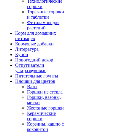
Технологические
горшки
Торфяные горшки
и таблетки
Фитолампы для
растений
Корм для домашних
питомцев
Кормовые добавки
Литература
Купон
Новогодний декор
Отпугиватели
ультразвуковые
Питательные грунты
Плошки для цветов
Вазы
Горшки из стекла
Горшки, вазоны,
миски
Жестяные горшки
Керамические
горшки
Корзины, кашпо с
коковитой