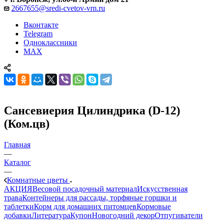
2667655@sredi-cvetov-vrn.ru
Вконтакте
Telegram
Одноклассники
MAX
Сансевиерия Цилиндрика (D-12)
(Ком.цв)
Главная
—
Каталог
—
Комнатные цветы
АКЦИЯ
Весовой посадочный материал
Искусственная
трава
Контейнеры для рассады, торфяные горшки и
таблетки
Корм для домашних питомцев
Кормовые
добавки
Литература
Купон
Новогодний декор
Отпугиватели