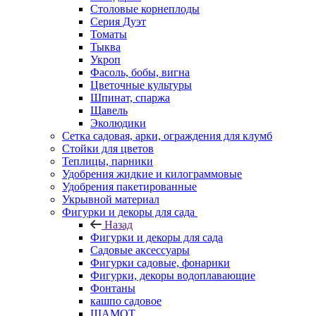
Столовые корнеплоды
Серия Дуэт
Томаты
Тыква
Укроп
Фасоль, бобы, вигна
Цветочные культуры
Шпинат, спаржа
Щавель
Эколюдики
Сетка садовая, арки, ограждения для клумб
Стойки для цветов
Теплицы, парники
Удобрения жидкие и килограммовые
Удобрения пакетированные
Укрывной материал
Фигурки и декоры для сада
Назад
Фигурки и декоры для сада
Садовые аксессуары
Фигурки садовые, фонарики
Фигурки, декоры водоплавающие
Фонтаны
кашпо садовое
ШАМОТ