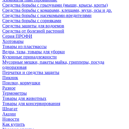
Средства борьбы с грызунами (мыши, крысы, кроты)
Средства борьбы с комарами, клещами, мухи, осы и др.
Средства борьбы с насекомыми-вредителями
Средства борьбы с сорняками
Средства защиты для водоемов
Средства от болезней растений
Серия ПРОФИ
Хозтовары
Товары из пластмассы
Ведра, тазы, товары для уборки
Кухонные принадлежности
Мусорные мешки, пакеты майка, грипперы, посуда
одноразовая
Перчатки и средства защиты
Пикник
Поилки, кормушки
Разное
Термометры
Товары для животных
Товары для консервирования
Шпагат
Акции
Новости
Как купить