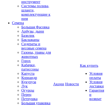
инструмент
Системы полива,
шланги,
комплектующие к
ним
Семена
Большая Фасовка
Арбузы, дыни
Базилик
Баклажаны
Сидераты и
весовые семена
Газоны, травы для
животных
Горох
Кабачки,
Как купить
патиссоны
Капуста
Условия
Кориандр
оплаты
Кукуруза
Условия
Акции
Новости
Лук
доставки
Огурцы
Гарантия
Перец
и
Петрушка
возврат
Большая упаковка