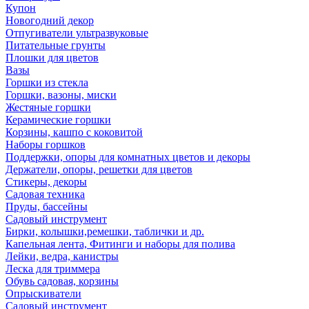
Купон
Новогодний декор
Отпугиватели ультразвуковые
Питательные грунты
Плошки для цветов
Вазы
Горшки из стекла
Горшки, вазоны, миски
Жестяные горшки
Керамические горшки
Корзины, кашпо с коковитой
Наборы горшков
Поддержки, опоры для комнатных цветов и декоры
Держатели, опоры, решетки для цветов
Стикеры, декоры
Садовая техника
Пруды, бассейны
Садовый инструмент
Бирки, колышки,ремешки, таблички и др.
Капельная лента, Фитинги и наборы для полива
Лейки, ведра, канистры
Леска для триммера
Обувь садовая, корзины
Опрыскиватели
Садовый инструмент