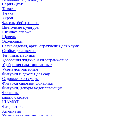
Серия Дуэт
Томаты
Тыква
Укроп
Фасоль, бобы, вигна
Цветочные культуры
Шпинат, спаржа
Щавель
Эколюдики
Сетка садовая, арки, ограждения для клумб
Стойки для цветов
Теплицы, парники
Удобрения жидкие и килограммовые
Удобрения пакетированные
Укрывной материал
Фигурки и декоры для сада
Садовые аксессуары
Фигурки садовые, фонарики
Фигурки, декоры водоплавающие
Фонтаны
кашпо садовое
ШАМОТ
Флористика
Химикаты
Химикаты пакетированные