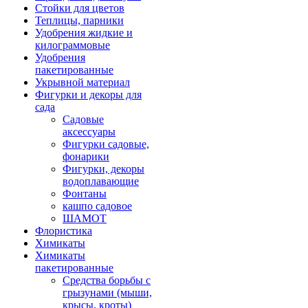
Стойки для цветов
Теплицы, парники
Удобрения жидкие и
килограммовые
Удобрения
пакетированные
Укрывной материал
Фигурки и декоры для
сада
Садовые
аксессуары
Фигурки садовые,
фонарики
Фигурки, декоры
водоплавающие
Фонтаны
кашпо садовое
ШАМОТ
Флористика
Химикаты
Химикаты
пакетированные
Средства борьбы с
грызунами (мыши,
крысы, кроты)