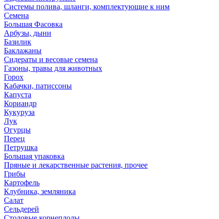
Системы полива, шланги, комплектующие к ним
Семена
Большая Фасовка
Арбузы, дыни
Базилик
Баклажаны
Сидераты и весовые семена
Газоны, травы для животных
Горох
Кабачки, патиссоны
Капуста
Кориандр
Кукуруза
Лук
Огурцы
Перец
Петрушка
Большая упаковка
Пряные и лекарственные растения, прочее
Грибы
Картофель
Клубника, земляника
Салат
Сельдерей
Столовые корнеплоды