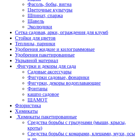
Фасоль, бобы, вигна
Цветочные культуры
Шпинат, спаржа
Щавель
Эколюдики
Сетка садовая, арки, ограждения для клумб
Стойки для цветов
Теплицы, парники
Удобрения жидкие и килограммовые
Удобрения пакетированные
Укрывной материал
Фигурки и декоры для сада
Садовые аксессуары
Фигурки садовые, фонарики
Фигурки, декоры водоплавающие
Фонтаны
кашпо садовое
ШАМОТ
Флористика
Химикаты
Химикаты пакетированные
Средства борьбы с грызунами (мыши, крысы,
кроты)
Средства борьбы с комарами, клещами, мухи, осы
и др.