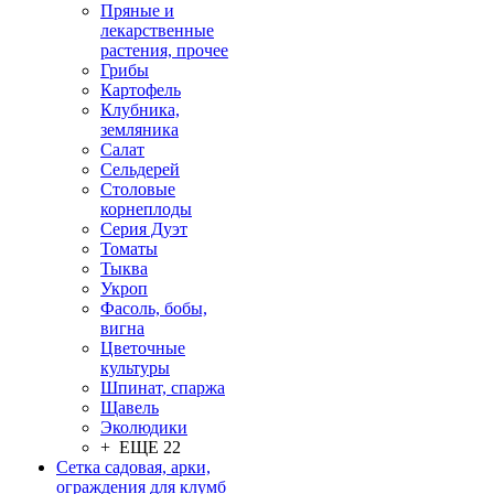
Пряные и
лекарственные
растения, прочее
Грибы
Картофель
Клубника,
земляника
Салат
Сельдерей
Столовые
корнеплоды
Серия Дуэт
Томаты
Тыква
Укроп
Фасоль, бобы,
вигна
Цветочные
культуры
Шпинат, спаржа
Щавель
Эколюдики
+ ЕЩЕ 22
Сетка садовая, арки,
ограждения для клумб