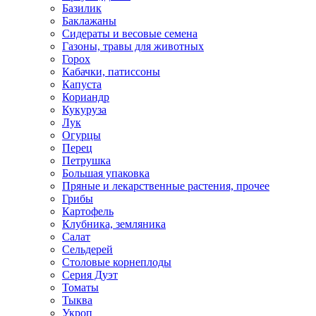
Базилик
Баклажаны
Сидераты и весовые семена
Газоны, травы для животных
Горох
Кабачки, патиссоны
Капуста
Кориандр
Кукуруза
Лук
Огурцы
Перец
Петрушка
Большая упаковка
Пряные и лекарственные растения, прочее
Грибы
Картофель
Клубника, земляника
Салат
Сельдерей
Столовые корнеплоды
Серия Дуэт
Томаты
Тыква
Укроп