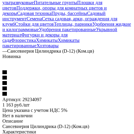
ультразвуковые
Питательные грунты
Плошки для
цветов
Поддержки, опоры для комнатных цветов и
декоры
Садовая техника
Пруды, бассейны
Садовый
инструмент
Семена
Сетка садовая, арки, ограждения для
клумб
Стойки для цветов
Теплицы, парники
Удобрения жидкие
и килограммовые
Удобрения пакетированные
Укрывной
материал
Фигурки и декоры для
сада
Флористика
Химикаты
Химикаты
пакетированные
Хозтовары
—
Сансевиерия Цилиндрика (D-12) (Ком.цв)
Новинка
Артикул:
29234097
1 163
руб.
/шт
Цена указана с учетом НДС 5%
Нет в наличии
Описание
Сансевиерия Цилиндрика (D-12) (Ком.цв)
Характеристики