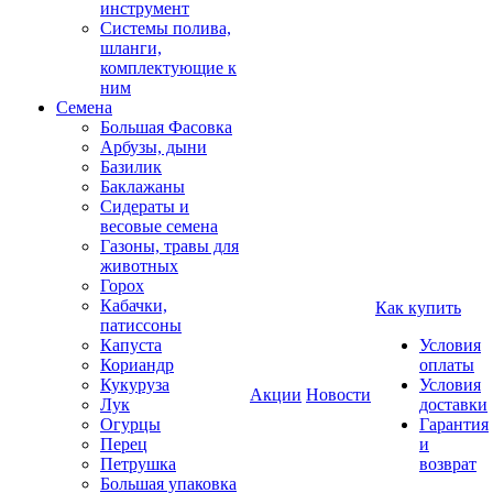
инструмент
Системы полива,
шланги,
комплектующие к
ним
Семена
Большая Фасовка
Арбузы, дыни
Базилик
Баклажаны
Сидераты и
весовые семена
Газоны, травы для
животных
Горох
Кабачки,
Как купить
патиссоны
Капуста
Условия
Кориандр
оплаты
Кукуруза
Условия
Акции
Новости
Лук
доставки
Огурцы
Гарантия
Перец
и
Петрушка
возврат
Большая упаковка