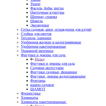
Укроп
Фасоль, бобы, вигна
Цветочные культуры
Шпинат, спаржа
Щавель
Эколюдики
Сетка садовая, арки, ограждения для клумб
Стойки для цветов
Теплицы, парники
Удобрения жидкие и килограммовые
Удобрения пакетированные
Укрывной материал
Фигурки и декоры для сада
Назад
Фигурки и декоры для сада
Садовые аксессуары
Фигурки садовые, фонарики
Фигурки, декоры водоплавающие
Фонтаны
кашпо садовое
ШАМОТ
Флористика
Химикаты
Химикаты пакетированные