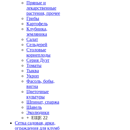
Пряные и
лекарственные
растения, прочее
Грибы
Картофель
Клубника,
земляника
Салат
Сельдерей
Столовые
корнеплоды
Серия Дуэт
Томаты
Тыква
Укроп
Фасоль, бобы,
вигна
Цветочные
культуры
Шпинат, спаржа
Щавель
Эколюдики
+ ЕЩЕ 22
Сетка садовая, арки,
ограждения для клумб