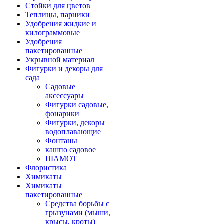
Стойки для цветов
Теплицы, парники
Удобрения жидкие и
килограммовые
Удобрения
пакетированные
Укрывной материал
Фигурки и декоры для
сада
Садовые
аксессуары
Фигурки садовые,
фонарики
Фигурки, декоры
водоплавающие
Фонтаны
кашпо садовое
ШАМОТ
Флористика
Химикаты
Химикаты
пакетированные
Средства борьбы с
грызунами (мыши,
крысы, кроты)