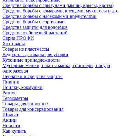
Средства борьбы с грызунами (мыши, крысы, кроты)
Средства борьбы с комарами, клещами, мухи, осы и др.
Средства борьбы с насекомыми-вредителями
Средства борьбы с сорняками
Средства защиты для водоемов
Средства от болезней растений
Серия ПРОФИ
Хозтовары
Товары из пластмассы
Ведра, тазы, товары для уборки
Кухонные принадлежности
Мусорные мешки, пакеты майка, грипперы, посуда
одноразовая
Перчатки и средства защиты
Пикник
Поилки, кормушки
Разное
Термометры
Товары для животных
Товары для консервирования
Шпагат
Акции
Новости
Как купить