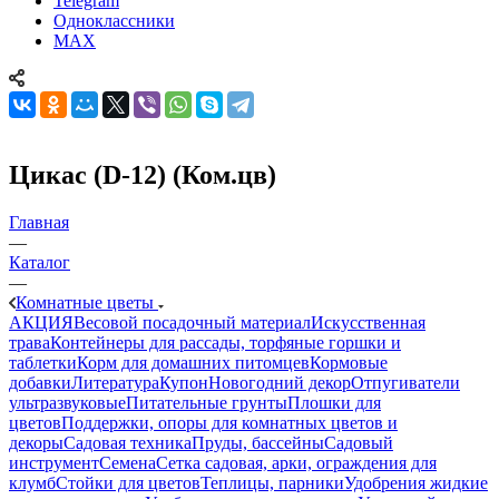
Telegram
Одноклассники
MAX
Цикас (D-12) (Ком.цв)
Главная
—
Каталог
—
Комнатные цветы
АКЦИЯ
Весовой посадочный материал
Искусственная
трава
Контейнеры для рассады, торфяные горшки и
таблетки
Корм для домашних питомцев
Кормовые
добавки
Литература
Купон
Новогодний декор
Отпугиватели
ультразвуковые
Питательные грунты
Плошки для
цветов
Поддержки, опоры для комнатных цветов и
декоры
Садовая техника
Пруды, бассейны
Садовый
инструмент
Семена
Сетка садовая, арки, ограждения для
клумб
Стойки для цветов
Теплицы, парники
Удобрения жидкие