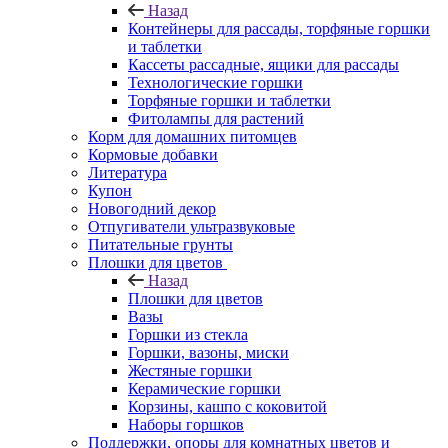
Назад
Контейнеры для рассады, торфяные горшки
и таблетки
Кассеты рассадные, ящики для рассады
Технологические горшки
Торфяные горшки и таблетки
Фитолампы для растений
Корм для домашних питомцев
Кормовые добавки
Литература
Купон
Новогодний декор
Отпугиватели ультразвуковые
Питательные грунты
Плошки для цветов
Назад
Плошки для цветов
Вазы
Горшки из стекла
Горшки, вазоны, миски
Жестяные горшки
Керамические горшки
Корзины, кашпо с коковитой
Наборы горшков
Поддержки, опоры для комнатных цветов и