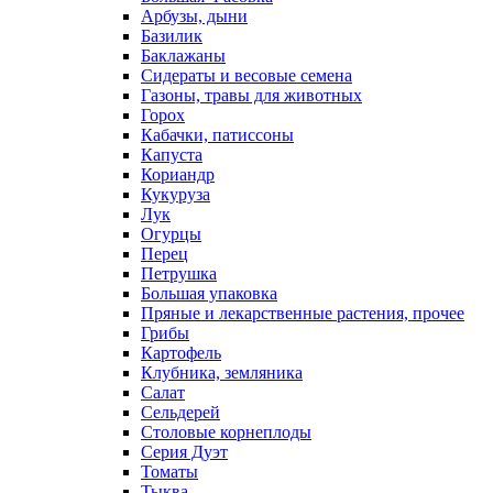
Арбузы, дыни
Базилик
Баклажаны
Сидераты и весовые семена
Газоны, травы для животных
Горох
Кабачки, патиссоны
Капуста
Кориандр
Кукуруза
Лук
Огурцы
Перец
Петрушка
Большая упаковка
Пряные и лекарственные растения, прочее
Грибы
Картофель
Клубника, земляника
Салат
Сельдерей
Столовые корнеплоды
Серия Дуэт
Томаты
Тыква