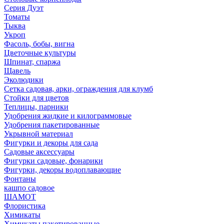
Серия Дуэт
Томаты
Тыква
Укроп
Фасоль, бобы, вигна
Цветочные культуры
Шпинат, спаржа
Щавель
Эколюдики
Сетка садовая, арки, ограждения для клумб
Стойки для цветов
Теплицы, парники
Удобрения жидкие и килограммовые
Удобрения пакетированные
Укрывной материал
Фигурки и декоры для сада
Садовые аксессуары
Фигурки садовые, фонарики
Фигурки, декоры водоплавающие
Фонтаны
кашпо садовое
ШАМОТ
Флористика
Химикаты
Химикаты пакетированные