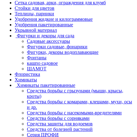
Сетка садовая, арки, ограждения для клумб
Стойки для цветов
Теплицы, парники
Удобрения жидкие и килограммовые
Удобрения пакетированные
Укрывной материал
Фигурки и декоры для сада
Садовые аксессуары
Фигурки садовые, фонарики
Фигурки, декоры водоплавающие
Фонтаны
кашпо садовое
ШАМОТ
Флористика
Химикаты
Химикаты пакетированные
Средства борьбы с грызунами (мыши, крысы,
кроты)
Средства борьбы с комарами, клещами, мухи, осы
и др.
Средства борьбы с насекомыми-вредителями
Средства борьбы с сорняками
Средства защиты для водоемов
Средства от болезней растений
Серия ПРОФИ