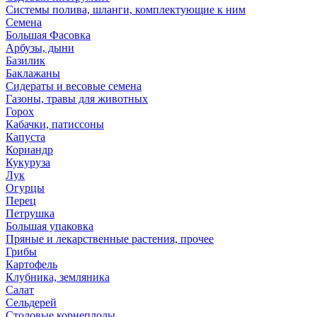
Системы полива, шланги, комплектующие к ним
Семена
Большая Фасовка
Арбузы, дыни
Базилик
Баклажаны
Сидераты и весовые семена
Газоны, травы для животных
Горох
Кабачки, патиссоны
Капуста
Кориандр
Кукуруза
Лук
Огурцы
Перец
Петрушка
Большая упаковка
Пряные и лекарственные растения, прочее
Грибы
Картофель
Клубника, земляника
Салат
Сельдерей
Столовые корнеплоды