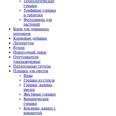
Технологические
горшки
Торфяные горшки
и таблетки
Фитолампы для
растений
Корм для домашних
питомцев
Кормовые добавки
Литература
Купон
Новогодний декор
Отпугиватели
ультразвуковые
Питательные грунты
Плошки для цветов
Вазы
Горшки из стекла
Горшки, вазоны,
миски
Жестяные горшки
Керамические
горшки
Корзины, кашпо с
коковитой