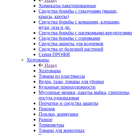
Назад
Химикаты пакетированные
Средства борьбы с грызунами (мыши,
крысы, кроты)
Средства борьбы с комарами, клещами,
мухи, осы и др.
Средства борьбы с насекомыми-вредителями
Средства борьбы с сорняками
Средства защиты для водоемов
Средства от болезней растений
Серия ПРОФИ
Хозтовары
Назад
Хозтовары
Товары из пластмассы
Ведра, тазы, товары для уборки
Кухонные принадлежности
Мусорные мешки, пакеты майка, грипперы,
посуда одноразовая
Перчатки и средства защиты
Пикник
Поилки, кормушки
Разное
Термометры
Товары для животных