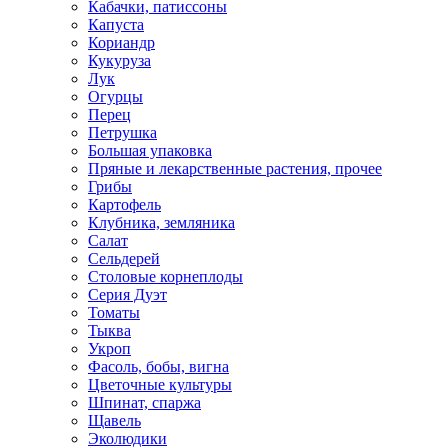
Кабачки, патиссоны
Капуста
Кориандр
Кукуруза
Лук
Огурцы
Перец
Петрушка
Большая упаковка
Пряные и лекарственные растения, прочее
Грибы
Картофель
Клубника, земляника
Салат
Сельдерей
Столовые корнеплоды
Серия Дуэт
Томаты
Тыква
Укроп
Фасоль, бобы, вигна
Цветочные культуры
Шпинат, спаржа
Щавель
Эколюдики