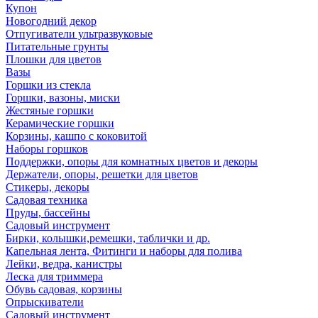
Купон
Новогодний декор
Отпугиватели ультразвуковые
Питательные грунты
Плошки для цветов
Вазы
Горшки из стекла
Горшки, вазоны, миски
Жестяные горшки
Керамические горшки
Корзины, кашпо с коковитой
Наборы горшков
Поддержки, опоры для комнатных цветов и декоры
Держатели, опоры, решетки для цветов
Стикеры, декоры
Садовая техника
Пруды, бассейны
Садовый инструмент
Бирки, колышки,ремешки, таблички и др.
Капельная лента, Фитинги и наборы для полива
Лейки, ведра, канистры
Леска для триммера
Обувь садовая, корзины
Опрыскиватели
Садовый инструмент