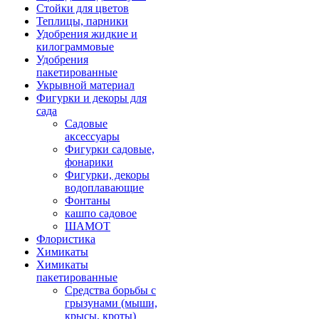
Стойки для цветов
Теплицы, парники
Удобрения жидкие и
килограммовые
Удобрения
пакетированные
Укрывной материал
Фигурки и декоры для
сада
Садовые
аксессуары
Фигурки садовые,
фонарики
Фигурки, декоры
водоплавающие
Фонтаны
кашпо садовое
ШАМОТ
Флористика
Химикаты
Химикаты
пакетированные
Средства борьбы с
грызунами (мыши,
крысы, кроты)