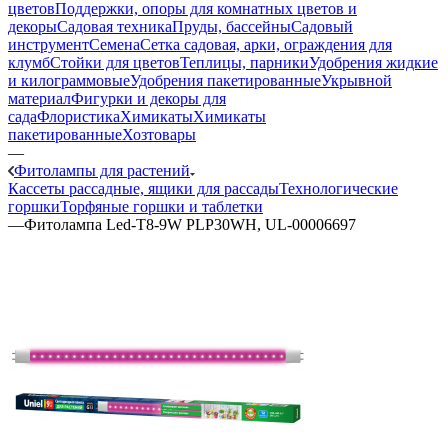
цветов
Поддержки, опоры для комнатных цветов и
декоры
Садовая техника
Пруды, бассейны
Садовый
инструмент
Семена
Сетка садовая, арки, ограждения для
клумб
Стойки для цветов
Теплицы, парники
Удобрения жидкие
и килограммовые
Удобрения пакетированные
Укрывной
материал
Фигурки и декоры для
сада
Флористика
Химикаты
Химикаты
пакетированные
Хозтовары
—
Фитолампы для растений
Кассеты рассадные, ящики для рассады
Технологические
горшки
Торфяные горшки и таблетки
—
Фитолампа Led-Т8-9W PLP30WH, UL-00006697