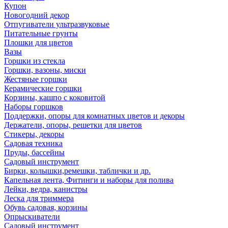
Купон
Новогодний декор
Отпугиватели ультразвуковые
Питательные грунты
Плошки для цветов
Вазы
Горшки из стекла
Горшки, вазоны, миски
Жестяные горшки
Керамические горшки
Корзины, кашпо с коковитой
Наборы горшков
Поддержки, опоры для комнатных цветов и декоры
Держатели, опоры, решетки для цветов
Стикеры, декоры
Садовая техника
Пруды, бассейны
Садовый инструмент
Бирки, колышки,ремешки, таблички и др.
Капельная лента, Фитинги и наборы для полива
Лейки, ведра, канистры
Леска для триммера
Обувь садовая, корзины
Опрыскиватели
Садовый инструмент