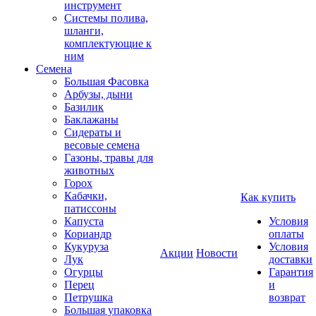
инструмент
Системы полива,
шланги,
комплектующие к
ним
Семена
Большая Фасовка
Арбузы, дыни
Базилик
Баклажаны
Сидераты и
весовые семена
Газоны, травы для
животных
Горох
Кабачки,
Как купить
патиссоны
Капуста
Условия
Кориандр
оплаты
Кукуруза
Условия
Акции
Новости
Лук
доставки
Огурцы
Гарантия
Перец
и
Петрушка
возврат
Большая упаковка