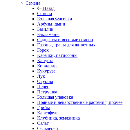
Семена
Назад
Семена
Большая Фасовка
Арбузы, дыни
Базилик
Баклажаны
Сидераты и весовые семена
Газоны, травы для животных
Горох
Кабачки, патиссоны
Капуста
Кориандр
Кукуруза
Лук
Огурцы
Перец
Петрушка
Большая упаковка
Пряные и лекарственные растения, прочее
Грибы
Картофель
Клубника, земляника
Салат
Сельдерей