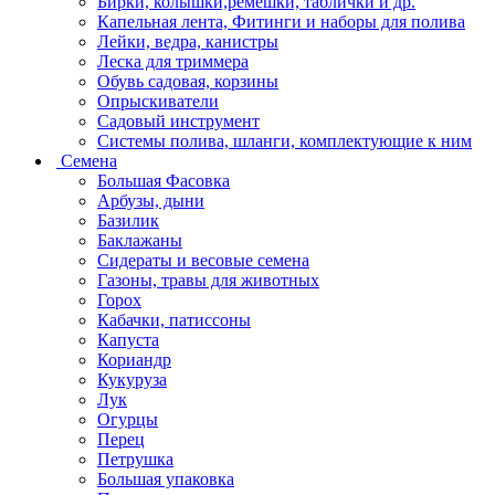
Бирки, колышки,ремешки, таблички и др.
Капельная лента, Фитинги и наборы для полива
Лейки, ведра, канистры
Леска для триммера
Обувь садовая, корзины
Опрыскиватели
Садовый инструмент
Системы полива, шланги, комплектующие к ним
Семена
Большая Фасовка
Арбузы, дыни
Базилик
Баклажаны
Сидераты и весовые семена
Газоны, травы для животных
Горох
Кабачки, патиссоны
Капуста
Кориандр
Кукуруза
Лук
Огурцы
Перец
Петрушка
Большая упаковка