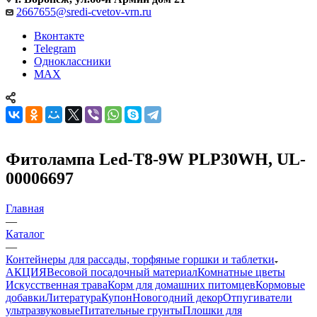
2667655@sredi-cvetov-vrn.ru
Вконтакте
Telegram
Одноклассники
MAX
Фитолампа Led-Т8-9W PLP30WH, UL-
00006697
Главная
—
Каталог
—
Контейнеры для рассады, торфяные горшки и таблетки
АКЦИЯ
Весовой посадочный материал
Комнатные цветы
Искусственная трава
Корм для домашних питомцев
Кормовые
добавки
Литература
Купон
Новогодний декор
Отпугиватели
ультразвуковые
Питательные грунты
Плошки для