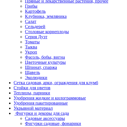
Пряные и лекарственные растения, прочее
Грибы
Картофель
Клубника, земляника
Салат
Сельдерей
Столовые корнеплоды
Серия Дуэт
Томаты
Тыква
Укроп
Фасоль, бобы, вигна
Цветочные культуры
Шпинат, спаржа
Щавель
Эколюдики
Сетка садовая, арки, ограждения для клумб
Стойки для цветов
Теплицы, парники
Удобрения жидкие и килограммовые
Удобрения пакетированные
Укрывной материал
Фигурки и декоры для сада
Садовые аксессуары
Фигурки садовые, фонарики