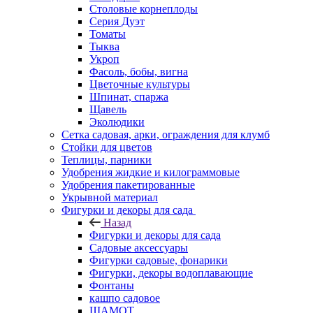
Столовые корнеплоды
Серия Дуэт
Томаты
Тыква
Укроп
Фасоль, бобы, вигна
Цветочные культуры
Шпинат, спаржа
Щавель
Эколюдики
Сетка садовая, арки, ограждения для клумб
Стойки для цветов
Теплицы, парники
Удобрения жидкие и килограммовые
Удобрения пакетированные
Укрывной материал
Фигурки и декоры для сада
Назад
Фигурки и декоры для сада
Садовые аксессуары
Фигурки садовые, фонарики
Фигурки, декоры водоплавающие
Фонтаны
кашпо садовое
ШАМОТ