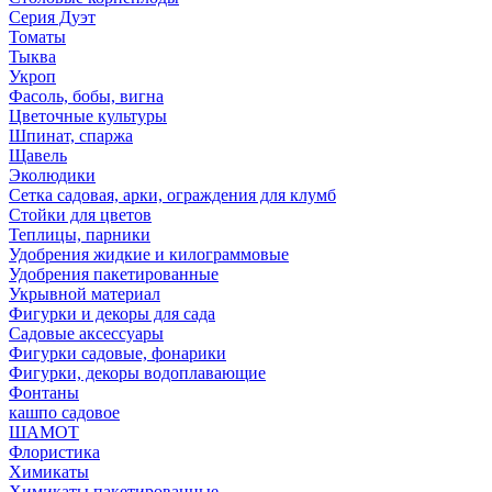
Серия Дуэт
Томаты
Тыква
Укроп
Фасоль, бобы, вигна
Цветочные культуры
Шпинат, спаржа
Щавель
Эколюдики
Сетка садовая, арки, ограждения для клумб
Стойки для цветов
Теплицы, парники
Удобрения жидкие и килограммовые
Удобрения пакетированные
Укрывной материал
Фигурки и декоры для сада
Садовые аксессуары
Фигурки садовые, фонарики
Фигурки, декоры водоплавающие
Фонтаны
кашпо садовое
ШАМОТ
Флористика
Химикаты
Химикаты пакетированные