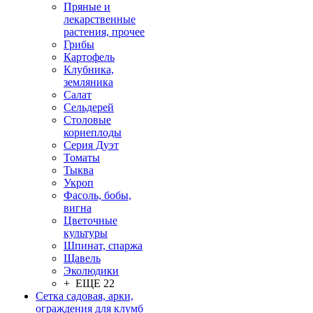
Пряные и
лекарственные
растения, прочее
Грибы
Картофель
Клубника,
земляника
Салат
Сельдерей
Столовые
корнеплоды
Серия Дуэт
Томаты
Тыква
Укроп
Фасоль, бобы,
вигна
Цветочные
культуры
Шпинат, спаржа
Щавель
Эколюдики
+ ЕЩЕ 22
Сетка садовая, арки,
ограждения для клумб