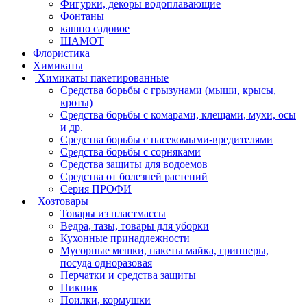
Фигурки, декоры водоплавающие
Фонтаны
кашпо садовое
ШАМОТ
Флористика
Химикаты
Химикаты пакетированные
Средства борьбы с грызунами (мыши, крысы,
кроты)
Средства борьбы с комарами, клещами, мухи, осы
и др.
Средства борьбы с насекомыми-вредителями
Средства борьбы с сорняками
Средства защиты для водоемов
Средства от болезней растений
Серия ПРОФИ
Хозтовары
Товары из пластмассы
Ведра, тазы, товары для уборки
Кухонные принадлежности
Мусорные мешки, пакеты майка, грипперы,
посуда одноразовая
Перчатки и средства защиты
Пикник
Поилки, кормушки