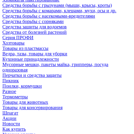
Средства борьбы с грызунами (мыши, крысы, кроты)
Средства борьбы с комарами, клещами, мухи, осы и др.
Средства борьбы с насекомыми-вредителями
Средства борьбы с сорняками
Средства защиты для водоемов
Средства от болезней растений
Серия ПРОФИ
Хозтовары
Товары из пластмассы
Ведра, тазы, товары для уборки
Кухонные принадлежности
Мусорные мешки, пакеты майка, грипперы, посуда
одноразовая
Перчатки и средства защиты
Пикник
Поилки, кормушки
Разное
Термометры
Товары для животных
Товары для консервирования
Шпагат
Акции
Новости
Как купить