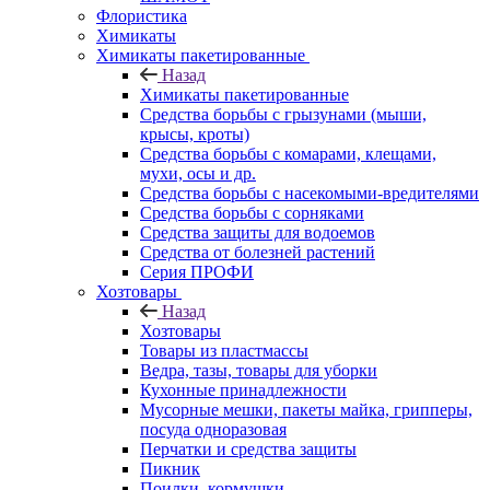
Флористика
Химикаты
Химикаты пакетированные
Назад
Химикаты пакетированные
Средства борьбы с грызунами (мыши,
крысы, кроты)
Средства борьбы с комарами, клещами,
мухи, осы и др.
Средства борьбы с насекомыми-вредителями
Средства борьбы с сорняками
Средства защиты для водоемов
Средства от болезней растений
Серия ПРОФИ
Хозтовары
Назад
Хозтовары
Товары из пластмассы
Ведра, тазы, товары для уборки
Кухонные принадлежности
Мусорные мешки, пакеты майка, грипперы,
посуда одноразовая
Перчатки и средства защиты
Пикник
Поилки, кормушки