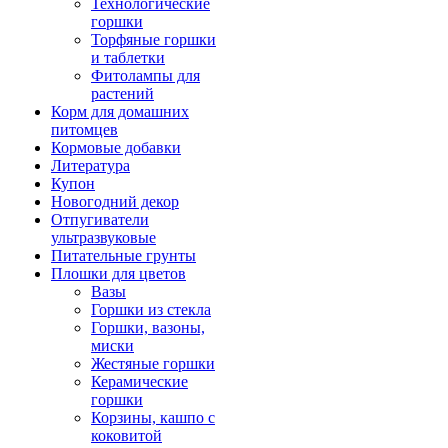
Технологические
горшки
Торфяные горшки
и таблетки
Фитолампы для
растений
Корм для домашних
питомцев
Кормовые добавки
Литература
Купон
Новогодний декор
Отпугиватели
ультразвуковые
Питательные грунты
Плошки для цветов
Вазы
Горшки из стекла
Горшки, вазоны,
миски
Жестяные горшки
Керамические
горшки
Корзины, кашпо с
коковитой