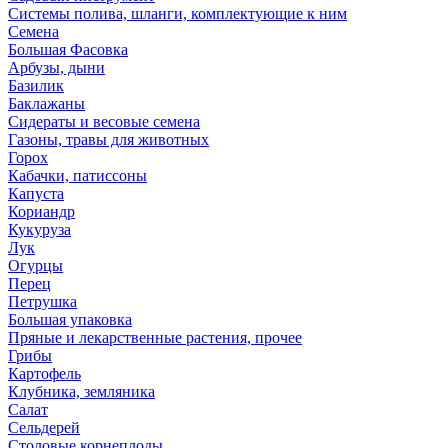
Системы полива, шланги, комплектующие к ним
Семена
Большая Фасовка
Арбузы, дыни
Базилик
Баклажаны
Сидераты и весовые семена
Газоны, травы для животных
Горох
Кабачки, патиссоны
Капуста
Кориандр
Кукуруза
Лук
Огурцы
Перец
Петрушка
Большая упаковка
Пряные и лекарственные растения, прочее
Грибы
Картофель
Клубника, земляника
Салат
Сельдерей
Столовые корнеплоды