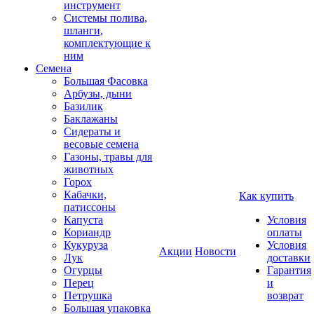
инструмент
Системы полива,
шланги,
комплектующие к
ним
Семена
Большая Фасовка
Арбузы, дыни
Базилик
Баклажаны
Сидераты и
весовые семена
Газоны, травы для
животных
Горох
Кабачки,
Как купить
патиссоны
Капуста
Условия
Кориандр
оплаты
Кукуруза
Условия
Акции
Новости
Лук
доставки
Огурцы
Гарантия
Перец
и
Петрушка
возврат
Большая упаковка