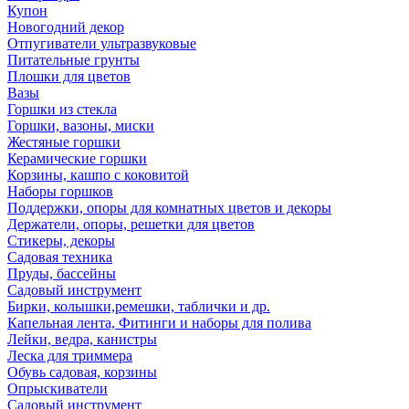
Купон
Новогодний декор
Отпугиватели ультразвуковые
Питательные грунты
Плошки для цветов
Вазы
Горшки из стекла
Горшки, вазоны, миски
Жестяные горшки
Керамические горшки
Корзины, кашпо с коковитой
Наборы горшков
Поддержки, опоры для комнатных цветов и декоры
Держатели, опоры, решетки для цветов
Стикеры, декоры
Садовая техника
Пруды, бассейны
Садовый инструмент
Бирки, колышки,ремешки, таблички и др.
Капельная лента, Фитинги и наборы для полива
Лейки, ведра, канистры
Леска для триммера
Обувь садовая, корзины
Опрыскиватели
Садовый инструмент