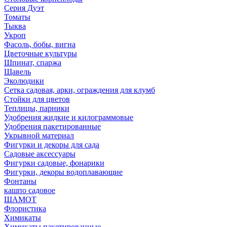
Серия Дуэт
Томаты
Тыква
Укроп
Фасоль, бобы, вигна
Цветочные культуры
Шпинат, спаржа
Щавель
Эколюдики
Сетка садовая, арки, ограждения для клумб
Стойки для цветов
Теплицы, парники
Удобрения жидкие и килограммовые
Удобрения пакетированные
Укрывной материал
Фигурки и декоры для сада
Садовые аксессуары
Фигурки садовые, фонарики
Фигурки, декоры водоплавающие
Фонтаны
кашпо садовое
ШАМОТ
Флористика
Химикаты
Химикаты пакетированные