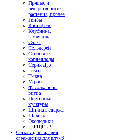
Пряные и
лекарственные
растения, прочее
Грибы
Картофель
Клубника,
земляника
Салат
Сельдерей
Столовые
корнеплоды
Серия Дуэт
Томаты
Тыква
Укроп
Фасоль, бобы,
вигна
Цветочные
культуры
Шпинат, спаржа
Щавель
Эколюдики
+ ЕЩЕ 22
Сетка садовая, арки,
ограждения для клумб