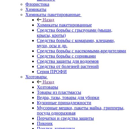
Флористика
Химикаты
Химикаты пакетированные
Назад
Химикаты пакетированные
Средства борьбы с грызунами (мыши,
крысы, кроты)
Средства борьбы с комарами, клещами,
мухи, осы и др.
Средства борьбы с насекомыми-вредителями
Средства борьбы с сорняками
Средства защиты для водоемов
Средства от болезней растений
Серия ПРОФИ
Хозтовары
Назад
Хозтовары
Товары из пластмассы
Ведра, тазы, товары для уборки
Кухонные принадлежности
Мусорные мешки, пакеты майка, грипперы,
посуда одноразовая
Перчатки и средства защиты
Пикник
Поилки, кормушки