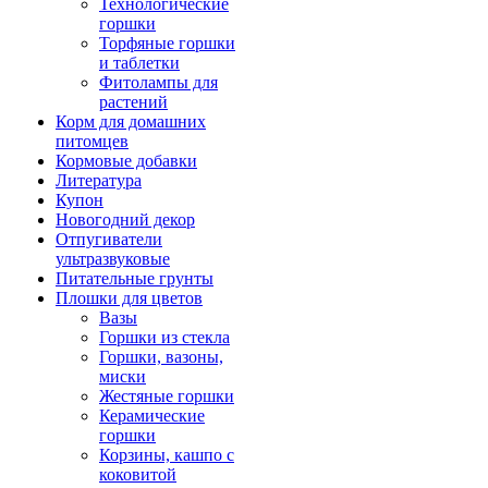
Технологические
горшки
Торфяные горшки
и таблетки
Фитолампы для
растений
Корм для домашних
питомцев
Кормовые добавки
Литература
Купон
Новогодний декор
Отпугиватели
ультразвуковые
Питательные грунты
Плошки для цветов
Вазы
Горшки из стекла
Горшки, вазоны,
миски
Жестяные горшки
Керамические
горшки
Корзины, кашпо с
коковитой