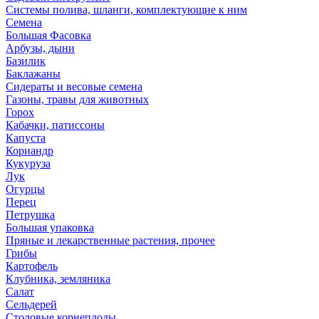
Системы полива, шланги, комплектующие к ним
Семена
Большая Фасовка
Арбузы, дыни
Базилик
Баклажаны
Сидераты и весовые семена
Газоны, травы для животных
Горох
Кабачки, патиссоны
Капуста
Кориандр
Кукуруза
Лук
Огурцы
Перец
Петрушка
Большая упаковка
Пряные и лекарственные растения, прочее
Грибы
Картофель
Клубника, земляника
Салат
Сельдерей
Столовые корнеплоды