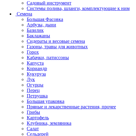
Садовый инструмент
Системы полива, шланги, комплектующие к ним
Семена
Большая Фасовка
Арбузы, дыни
Базилик
Баклажаны
Сидераты и весовые семена
Газоны, травы для животных
Горох
Кабачки, патиссоны
Капуста
Кориандр
Кукуруза
Лук
Огурцы
Перец
Петрушка
Большая упаковка
Пряные и лекарственные растения, прочее
Грибы
Картофель
Клубника, земляника
Салат
Сельдерей