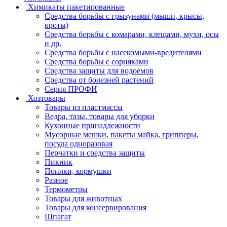
Химикаты пакетированные
Средства борьбы с грызунами (мыши, крысы,
кроты)
Средства борьбы с комарами, клещами, мухи, осы
и др.
Средства борьбы с насекомыми-вредителями
Средства борьбы с сорняками
Средства защиты для водоемов
Средства от болезней растений
Серия ПРОФИ
Хозтовары
Товары из пластмассы
Ведра, тазы, товары для уборки
Кухонные принадлежности
Мусорные мешки, пакеты майка, грипперы,
посуда одноразовая
Перчатки и средства защиты
Пикник
Поилки, кормушки
Разное
Термометры
Товары для животных
Товары для консервирования
Шпагат