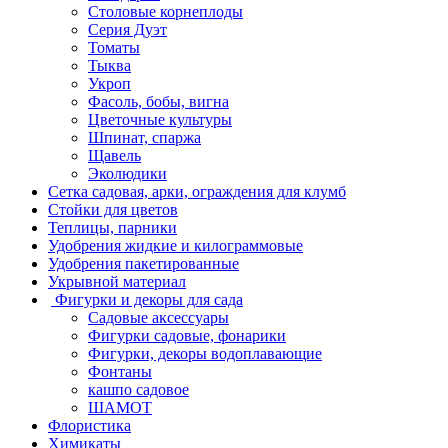
Столовые корнеплоды
Серия Дуэт
Томаты
Тыква
Укроп
Фасоль, бобы, вигна
Цветочные культуры
Шпинат, спаржа
Щавель
Эколюдики
Сетка садовая, арки, ограждения для клумб
Стойки для цветов
Теплицы, парники
Удобрения жидкие и килограммовые
Удобрения пакетированные
Укрывной материал
Фигурки и декоры для сада
Садовые аксессуары
Фигурки садовые, фонарики
Фигурки, декоры водоплавающие
Фонтаны
кашпо садовое
ШАМОТ
Флористика
Химикаты