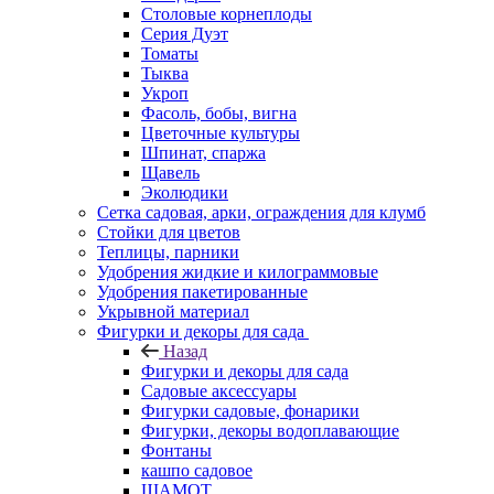
Столовые корнеплоды
Серия Дуэт
Томаты
Тыква
Укроп
Фасоль, бобы, вигна
Цветочные культуры
Шпинат, спаржа
Щавель
Эколюдики
Сетка садовая, арки, ограждения для клумб
Стойки для цветов
Теплицы, парники
Удобрения жидкие и килограммовые
Удобрения пакетированные
Укрывной материал
Фигурки и декоры для сада
Назад
Фигурки и декоры для сада
Садовые аксессуары
Фигурки садовые, фонарики
Фигурки, декоры водоплавающие
Фонтаны
кашпо садовое
ШАМОТ