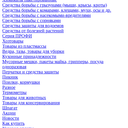
Средства борьбы с грызунами (мыши, крысы, кроты)
Средства борьбы с комарами, клещами, мухи, осы и др.
Средства борьбы с насекомыми-вредителями
Средства борьбы с сорняками
Средства защиты для водоемов
Средства от болезней растений
Серия ПРОФИ
Хозтовары
Товары из пластмассы
Ведра, тазы, товары для уборки
Кухонные принадлежности
Мусорные мешки, пакеты майка, грипперы, посуда
одноразовая
Перчатки и средства защиты
Пикник
Поилки, кормушки
Разное
Термометры
Товары для животных
Товары для консервирования
Шпагат
Акции
Новости
Как купить