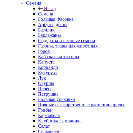
Семена
Назад
Семена
Большая Фасовка
Арбузы, дыни
Базилик
Баклажаны
Сидераты и весовые семена
Газоны, травы для животных
Горох
Кабачки, патиссоны
Капуста
Кориандр
Кукуруза
Лук
Огурцы
Перец
Петрушка
Большая упаковка
Пряные и лекарственные растения, прочее
Грибы
Картофель
Клубника, земляника
Салат
Сельдерей