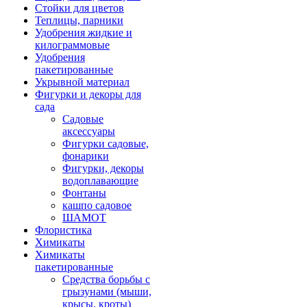
Стойки для цветов
Теплицы, парники
Удобрения жидкие и
килограммовые
Удобрения
пакетированные
Укрывной материал
Фигурки и декоры для
сада
Садовые
аксессуары
Фигурки садовые,
фонарики
Фигурки, декоры
водоплавающие
Фонтаны
кашпо садовое
ШАМОТ
Флористика
Химикаты
Химикаты
пакетированные
Средства борьбы с
грызунами (мыши,
крысы, кроты)