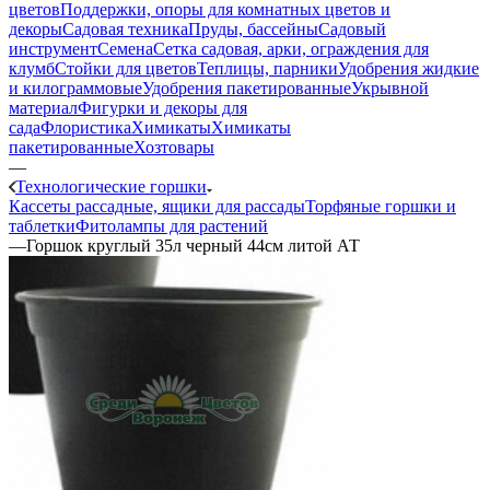
цветов
Поддержки, опоры для комнатных цветов и
декоры
Садовая техника
Пруды, бассейны
Садовый
инструмент
Семена
Сетка садовая, арки, ограждения для
клумб
Стойки для цветов
Теплицы, парники
Удобрения жидкие
и килограммовые
Удобрения пакетированные
Укрывной
материал
Фигурки и декоры для
сада
Флористика
Химикаты
Химикаты
пакетированные
Хозтовары
—
Технологические горшки
Кассеты рассадные, ящики для рассады
Торфяные горшки и
таблетки
Фитолампы для растений
—
Горшок круглый 35л черный 44см литой АТ