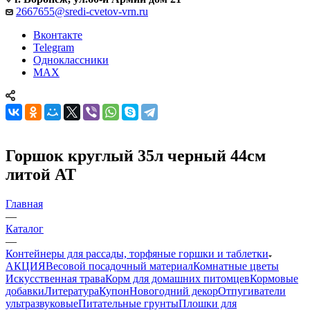
2667655@sredi-cvetov-vrn.ru
Вконтакте
Telegram
Одноклассники
MAX
Горшок круглый 35л черный 44см
литой АТ
Главная
—
Каталог
—
Контейнеры для рассады, торфяные горшки и таблетки
АКЦИЯ
Весовой посадочный материал
Комнатные цветы
Искусственная трава
Корм для домашних питомцев
Кормовые
добавки
Литература
Купон
Новогодний декор
Отпугиватели
ультразвуковые
Питательные грунты
Плошки для