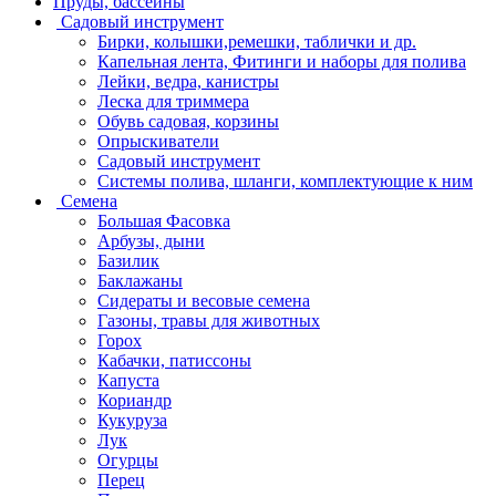
Пруды, бассейны
Садовый инструмент
Бирки, колышки,ремешки, таблички и др.
Капельная лента, Фитинги и наборы для полива
Лейки, ведра, канистры
Леска для триммера
Обувь садовая, корзины
Опрыскиватели
Садовый инструмент
Системы полива, шланги, комплектующие к ним
Семена
Большая Фасовка
Арбузы, дыни
Базилик
Баклажаны
Сидераты и весовые семена
Газоны, травы для животных
Горох
Кабачки, патиссоны
Капуста
Кориандр
Кукуруза
Лук
Огурцы
Перец