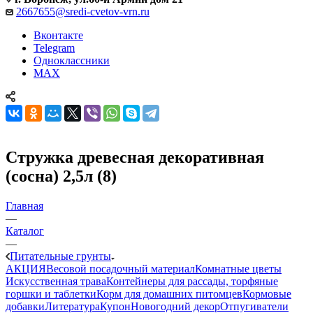
2667655@sredi-cvetov-vrn.ru
Вконтакте
Telegram
Одноклассники
MAX
Стружка древесная декоративная
(сосна) 2,5л (8)
Главная
—
Каталог
—
Питательные грунты
АКЦИЯ
Весовой посадочный материал
Комнатные цветы
Искусственная трава
Контейнеры для рассады, торфяные
горшки и таблетки
Корм для домашних питомцев
Кормовые
добавки
Литература
Купон
Новогодний декор
Отпугиватели