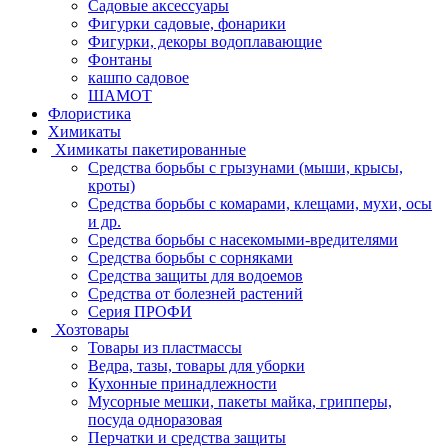
Садовые аксессуары
Фигурки садовые, фонарики
Фигурки, декоры водоплавающие
Фонтаны
кашпо садовое
ШАМОТ
Флористика
Химикаты
Химикаты пакетированные
Средства борьбы с грызунами (мыши, крысы,
кроты)
Средства борьбы с комарами, клещами, мухи, осы
и др.
Средства борьбы с насекомыми-вредителями
Средства борьбы с сорняками
Средства защиты для водоемов
Средства от болезней растений
Серия ПРОФИ
Хозтовары
Товары из пластмассы
Ведра, тазы, товары для уборки
Кухонные принадлежности
Мусорные мешки, пакеты майка, грипперы,
посуда одноразовая
Перчатки и средства защиты