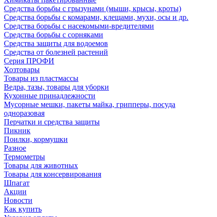
Средства борьбы с грызунами (мыши, крысы, кроты)
Средства борьбы с комарами, клещами, мухи, осы и др.
Средства борьбы с насекомыми-вредителями
Средства борьбы с сорняками
Средства защиты для водоемов
Средства от болезней растений
Серия ПРОФИ
Хозтовары
Товары из пластмассы
Ведра, тазы, товары для уборки
Кухонные принадлежности
Мусорные мешки, пакеты майка, грипперы, посуда
одноразовая
Перчатки и средства защиты
Пикник
Поилки, кормушки
Разное
Термометры
Товары для животных
Товары для консервирования
Шпагат
Акции
Новости
Как купить