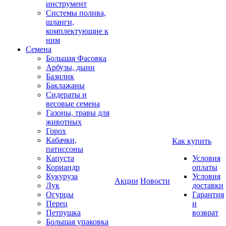
инструмент
Системы полива,
шланги,
комплектующие к
ним
Семена
Большая Фасовка
Арбузы, дыни
Базилик
Баклажаны
Сидераты и
весовые семена
Газоны, травы для
животных
Горох
Кабачки,
Как купить
патиссоны
Капуста
Условия
Кориандр
оплаты
Кукуруза
Условия
Акции
Новости
Лук
доставки
Огурцы
Гарантия
Перец
и
Петрушка
возврат
Большая упаковка