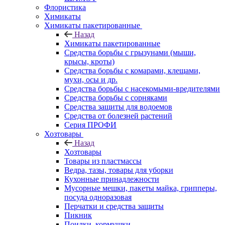
Флористика
Химикаты
Химикаты пакетированные
Назад
Химикаты пакетированные
Средства борьбы с грызунами (мыши,
крысы, кроты)
Средства борьбы с комарами, клещами,
мухи, осы и др.
Средства борьбы с насекомыми-вредителями
Средства борьбы с сорняками
Средства защиты для водоемов
Средства от болезней растений
Серия ПРОФИ
Хозтовары
Назад
Хозтовары
Товары из пластмассы
Ведра, тазы, товары для уборки
Кухонные принадлежности
Мусорные мешки, пакеты майка, грипперы,
посуда одноразовая
Перчатки и средства защиты
Пикник
Поилки, кормушки