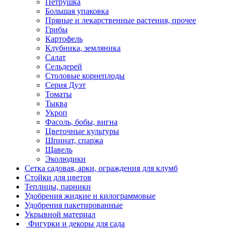
Петрушка
Большая упаковка
Пряные и лекарственные растения, прочее
Грибы
Картофель
Клубника, земляника
Салат
Сельдерей
Столовые корнеплоды
Серия Дуэт
Томаты
Тыква
Укроп
Фасоль, бобы, вигна
Цветочные культуры
Шпинат, спаржа
Щавель
Эколюдики
Сетка садовая, арки, ограждения для клумб
Стойки для цветов
Теплицы, парники
Удобрения жидкие и килограммовые
Удобрения пакетированные
Укрывной материал
Фигурки и декоры для сада