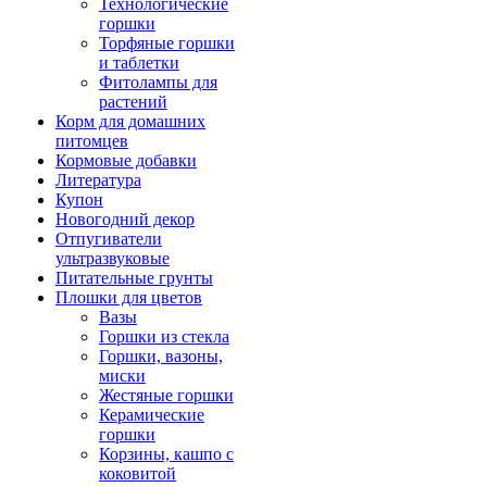
Технологические
горшки
Торфяные горшки
и таблетки
Фитолампы для
растений
Корм для домашних
питомцев
Кормовые добавки
Литература
Купон
Новогодний декор
Отпугиватели
ультразвуковые
Питательные грунты
Плошки для цветов
Вазы
Горшки из стекла
Горшки, вазоны,
миски
Жестяные горшки
Керамические
горшки
Корзины, кашпо с
коковитой