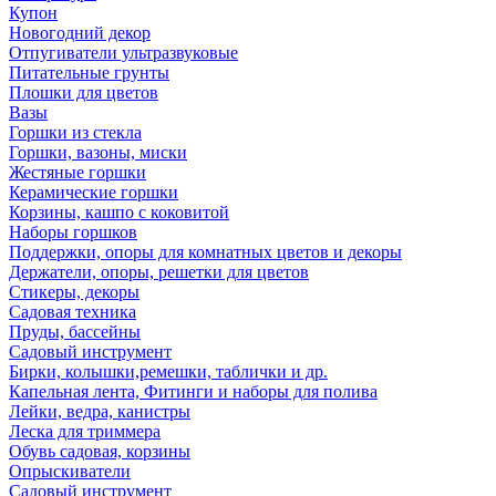
Купон
Новогодний декор
Отпугиватели ультразвуковые
Питательные грунты
Плошки для цветов
Вазы
Горшки из стекла
Горшки, вазоны, миски
Жестяные горшки
Керамические горшки
Корзины, кашпо с коковитой
Наборы горшков
Поддержки, опоры для комнатных цветов и декоры
Держатели, опоры, решетки для цветов
Стикеры, декоры
Садовая техника
Пруды, бассейны
Садовый инструмент
Бирки, колышки,ремешки, таблички и др.
Капельная лента, Фитинги и наборы для полива
Лейки, ведра, канистры
Леска для триммера
Обувь садовая, корзины
Опрыскиватели
Садовый инструмент