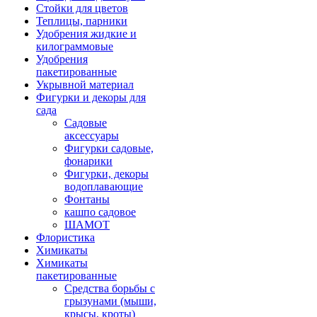
Стойки для цветов
Теплицы, парники
Удобрения жидкие и
килограммовые
Удобрения
пакетированные
Укрывной материал
Фигурки и декоры для
сада
Садовые
аксессуары
Фигурки садовые,
фонарики
Фигурки, декоры
водоплавающие
Фонтаны
кашпо садовое
ШАМОТ
Флористика
Химикаты
Химикаты
пакетированные
Средства борьбы с
грызунами (мыши,
крысы, кроты)