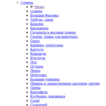
Семена
Назад
Семена
Большая Фасовка
Арбузы, дыни
Базилик
Баклажаны
Сидераты и весовые семена
Газоны, травы для животных
Горох
Кабачки, патиссоны
Капуста
Кориандр
Кукуруза
Лук
Огурцы
Перец
Петрушка
Большая упаковка
Пряные и лекарственные растения, прочее
Грибы
Картофель
Клубника, земляника
Салат
Сельдерей