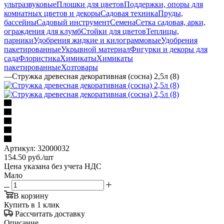
ультразвуковые
Плошки для цветов
Поддержки, опоры для
комнатных цветов и декоры
Садовая техника
Пруды,
бассейны
Садовый инструмент
Семена
Сетка садовая, арки,
ограждения для клумб
Стойки для цветов
Теплицы,
парники
Удобрения жидкие и килограммовые
Удобрения
пакетированные
Укрывной материал
Фигурки и декоры для
сада
Флористика
Химикаты
Химикаты
пакетированные
Хозтовары
—
Стружка древесная декоративная (сосна) 2,5л (8)
Артикул:
32000032
154.50
руб.
/шт
Цена указана без учета НДС
Мало
В корзину
Купить в 1 клик
Рассчитать доставку
Описание