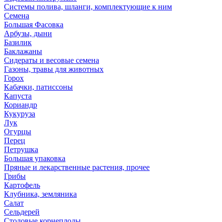
Системы полива, шланги, комплектующие к ним
Семена
Большая Фасовка
Арбузы, дыни
Базилик
Баклажаны
Сидераты и весовые семена
Газоны, травы для животных
Горох
Кабачки, патиссоны
Капуста
Кориандр
Кукуруза
Лук
Огурцы
Перец
Петрушка
Большая упаковка
Пряные и лекарственные растения, прочее
Грибы
Картофель
Клубника, земляника
Салат
Сельдерей
Столовые корнеплоды