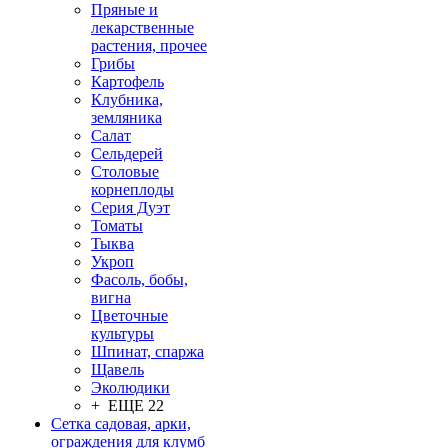
Пряные и
лекарственные
растения, прочее
Грибы
Картофель
Клубника,
земляника
Салат
Сельдерей
Столовые
корнеплоды
Серия Дуэт
Томаты
Тыква
Укроп
Фасоль, бобы,
вигна
Цветочные
культуры
Шпинат, спаржа
Щавель
Эколюдики
+ ЕЩЕ 22
Сетка садовая, арки,
ограждения для клумб