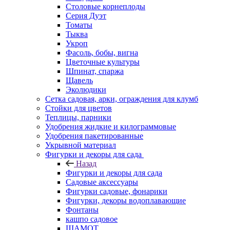
Столовые корнеплоды
Серия Дуэт
Томаты
Тыква
Укроп
Фасоль, бобы, вигна
Цветочные культуры
Шпинат, спаржа
Щавель
Эколюдики
Сетка садовая, арки, ограждения для клумб
Стойки для цветов
Теплицы, парники
Удобрения жидкие и килограммовые
Удобрения пакетированные
Укрывной материал
Фигурки и декоры для сада
Назад
Фигурки и декоры для сада
Садовые аксессуары
Фигурки садовые, фонарики
Фигурки, декоры водоплавающие
Фонтаны
кашпо садовое
ШАМОТ