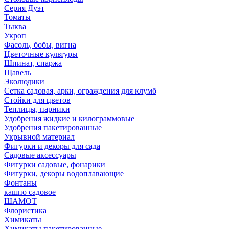
Серия Дуэт
Томаты
Тыква
Укроп
Фасоль, бобы, вигна
Цветочные культуры
Шпинат, спаржа
Щавель
Эколюдики
Сетка садовая, арки, ограждения для клумб
Стойки для цветов
Теплицы, парники
Удобрения жидкие и килограммовые
Удобрения пакетированные
Укрывной материал
Фигурки и декоры для сада
Садовые аксессуары
Фигурки садовые, фонарики
Фигурки, декоры водоплавающие
Фонтаны
кашпо садовое
ШАМОТ
Флористика
Химикаты
Химикаты пакетированные