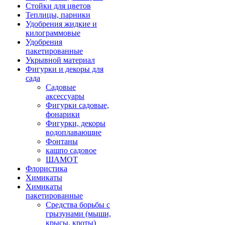
Стойки для цветов
Теплицы, парники
Удобрения жидкие и
килограммовые
Удобрения
пакетированные
Укрывной материал
Фигурки и декоры для
сада
Садовые
аксессуары
Фигурки садовые,
фонарики
Фигурки, декоры
водоплавающие
Фонтаны
кашпо садовое
ШАМОТ
Флористика
Химикаты
Химикаты
пакетированные
Средства борьбы с
грызунами (мыши,
крысы, кроты)