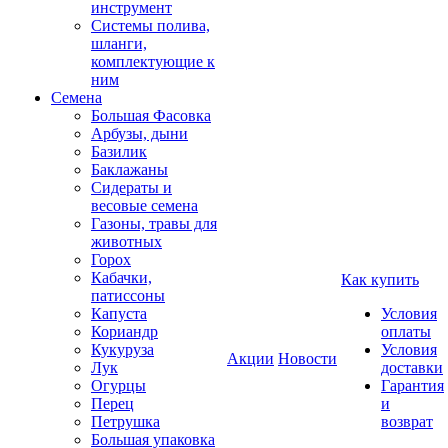
инструмент
Системы полива,
шланги,
комплектующие к
ним
Семена
Большая Фасовка
Арбузы, дыни
Базилик
Баклажаны
Сидераты и
весовые семена
Газоны, травы для
животных
Горох
Кабачки,
Как купить
патиссоны
Капуста
Условия
Кориандр
оплаты
Кукуруза
Условия
Акции
Новости
Лук
доставки
Огурцы
Гарантия
Перец
и
Петрушка
возврат
Большая упаковка