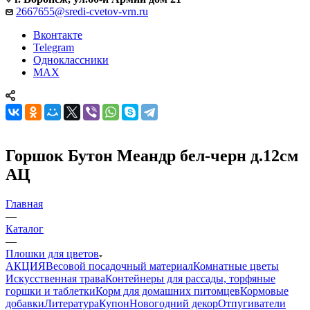
2667655@sredi-cvetov-vrn.ru
Вконтакте
Telegram
Одноклассники
MAX
Горшок Бутон Меандр бел-черн д.12см
АЦ
Главная
—
Каталог
—
Плошки для цветов
АКЦИЯ
Весовой посадочный материал
Комнатные цветы
Искусственная трава
Контейнеры для рассады, торфяные
горшки и таблетки
Корм для домашних питомцев
Кормовые
добавки
Литература
Купон
Новогодний декор
Отпугиватели