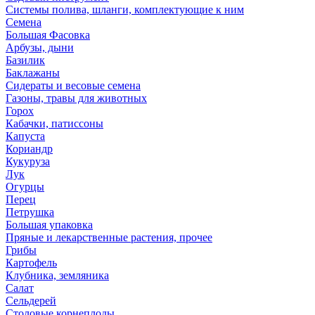
Системы полива, шланги, комплектующие к ним
Семена
Большая Фасовка
Арбузы, дыни
Базилик
Баклажаны
Сидераты и весовые семена
Газоны, травы для животных
Горох
Кабачки, патиссоны
Капуста
Кориандр
Кукуруза
Лук
Огурцы
Перец
Петрушка
Большая упаковка
Пряные и лекарственные растения, прочее
Грибы
Картофель
Клубника, земляника
Салат
Сельдерей
Столовые корнеплоды