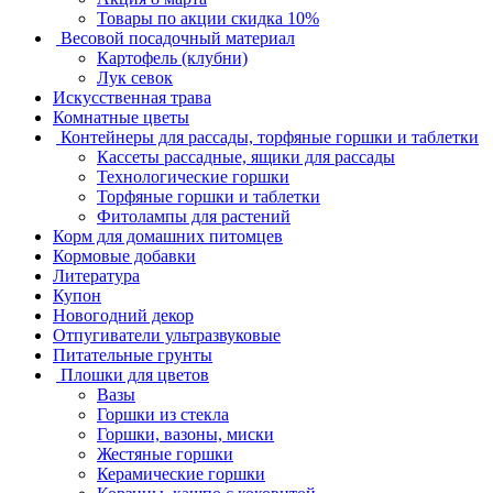
Товары по акции скидка 10%
Весовой посадочный материал
Картофель (клубни)
Лук севок
Искусственная трава
Комнатные цветы
Контейнеры для рассады, торфяные горшки и таблетки
Кассеты рассадные, ящики для рассады
Технологические горшки
Торфяные горшки и таблетки
Фитолампы для растений
Корм для домашних питомцев
Кормовые добавки
Литература
Купон
Новогодний декор
Отпугиватели ультразвуковые
Питательные грунты
Плошки для цветов
Вазы
Горшки из стекла
Горшки, вазоны, миски
Жестяные горшки
Керамические горшки