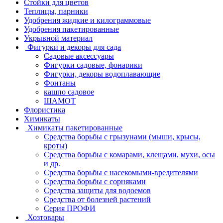
Стойки для цветов
Теплицы, парники
Удобрения жидкие и килограммовые
Удобрения пакетированные
Укрывной материал
Фигурки и декоры для сада
Садовые аксессуары
Фигурки садовые, фонарики
Фигурки, декоры водоплавающие
Фонтаны
кашпо садовое
ШАМОТ
Флористика
Химикаты
Химикаты пакетированные
Средства борьбы с грызунами (мыши, крысы,
кроты)
Средства борьбы с комарами, клещами, мухи, осы
и др.
Средства борьбы с насекомыми-вредителями
Средства борьбы с сорняками
Средства защиты для водоемов
Средства от болезней растений
Серия ПРОФИ
Хозтовары