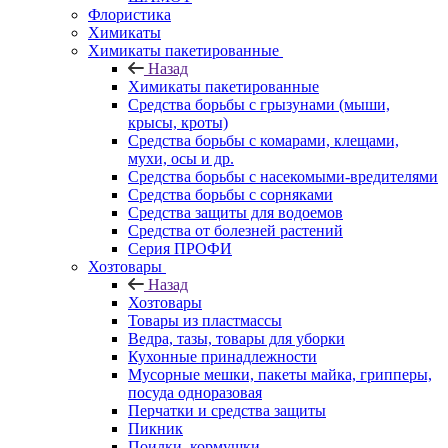
Флористика
Химикаты
Химикаты пакетированные
Назад
Химикаты пакетированные
Средства борьбы с грызунами (мыши,
крысы, кроты)
Средства борьбы с комарами, клещами,
мухи, осы и др.
Средства борьбы с насекомыми-вредителями
Средства борьбы с сорняками
Средства защиты для водоемов
Средства от болезней растений
Серия ПРОФИ
Хозтовары
Назад
Хозтовары
Товары из пластмассы
Ведра, тазы, товары для уборки
Кухонные принадлежности
Мусорные мешки, пакеты майка, грипперы,
посуда одноразовая
Перчатки и средства защиты
Пикник
Поилки, кормушки