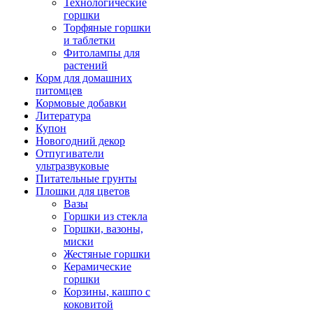
Технологические
горшки
Торфяные горшки
и таблетки
Фитолампы для
растений
Корм для домашних
питомцев
Кормовые добавки
Литература
Купон
Новогодний декор
Отпугиватели
ультразвуковые
Питательные грунты
Плошки для цветов
Вазы
Горшки из стекла
Горшки, вазоны,
миски
Жестяные горшки
Керамические
горшки
Корзины, кашпо с
коковитой