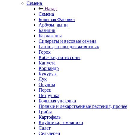
Семена
Назад
Семена
Большая Фасовка
Арбузы, дыни
Базилик
Баклажаны
Сидераты и весовые семена
Газоны, травы для животных
Горох
Кабачки, патиссоны
Капуста
Кориандр
Кукуруза
Лук
Огурцы
Перец
Петрушка
Большая упаковка
Пряные и лекарственные растения, прочее
Грибы
Картофель
Клубника, земляника
Салат
Сельдерей