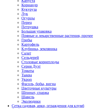
Капуста
Кориандр
Кукуруза
Лук
Огурцы
Перец
Петрушка
Большая упаковка
Пряные и лекарственные растения, прочее
Грибы
Картофель
Клубника, земляника
Салат
Сельдерей
Столовые корнеплоды
Серия Дуэт
Томаты
Тыква
Укроп
Фасоль, бобы, вигна
Цветочные культуры
Шпинат, спаржа
Щавель
Эколюдики
Сетка садовая, арки, ограждения для клумб