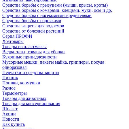
Средства борьбы с грызунами (мыши, крысы, кроты)
Средства борьбы с комарами, клещами, мухи, осы и др.
Средства борьбы с насекомыми-вредителями
Средства борьбы с сорняками
Средства защиты для водоемов
Средства от болезней растений
Серия ПРОФИ
Хозтовары
Товары из пластмассы
Ведра, тазы, товары для уборки
Кухонные принадлежности
Мусорные мешки, пакеты майка, грипперы, посуда
одноразовая
Перчатки и средства защиты
Пикник
Поилки, кормушки
Разное
Термометры
Товары для животных
Товары для консервирования
Шпагат
Акции
Новости
Как купить