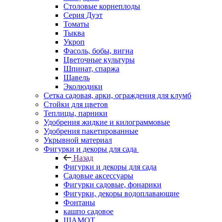
Столовые корнеплоды
Серия Дуэт
Томаты
Тыква
Укроп
Фасоль, бобы, вигна
Цветочные культуры
Шпинат, спаржа
Щавель
Эколюдики
Сетка садовая, арки, ограждения для клумб
Стойки для цветов
Теплицы, парники
Удобрения жидкие и килограммовые
Удобрения пакетированные
Укрывной материал
Фигурки и декоры для сада
Назад
Фигурки и декоры для сада
Садовые аксессуары
Фигурки садовые, фонарики
Фигурки, декоры водоплавающие
Фонтаны
кашпо садовое
ШАМОТ