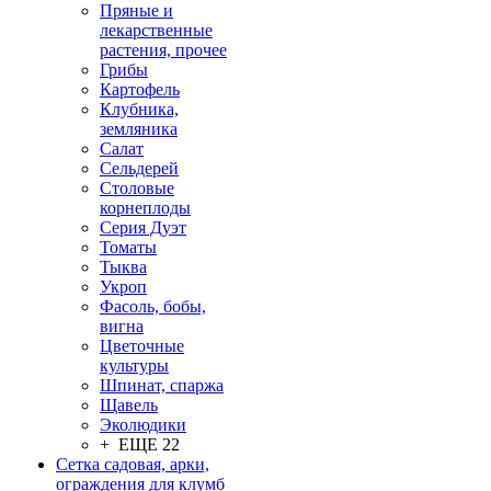
Пряные и
лекарственные
растения, прочее
Грибы
Картофель
Клубника,
земляника
Салат
Сельдерей
Столовые
корнеплоды
Серия Дуэт
Томаты
Тыква
Укроп
Фасоль, бобы,
вигна
Цветочные
культуры
Шпинат, спаржа
Щавель
Эколюдики
+ ЕЩЕ 22
Сетка садовая, арки,
ограждения для клумб