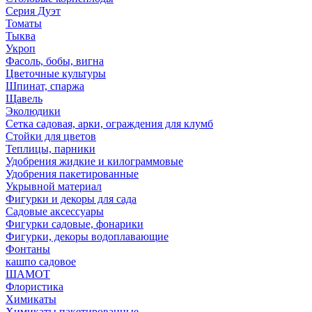
Серия Дуэт
Томаты
Тыква
Укроп
Фасоль, бобы, вигна
Цветочные культуры
Шпинат, спаржа
Щавель
Эколюдики
Сетка садовая, арки, ограждения для клумб
Стойки для цветов
Теплицы, парники
Удобрения жидкие и килограммовые
Удобрения пакетированные
Укрывной материал
Фигурки и декоры для сада
Садовые аксессуары
Фигурки садовые, фонарики
Фигурки, декоры водоплавающие
Фонтаны
кашпо садовое
ШАМОТ
Флористика
Химикаты
Химикаты пакетированные