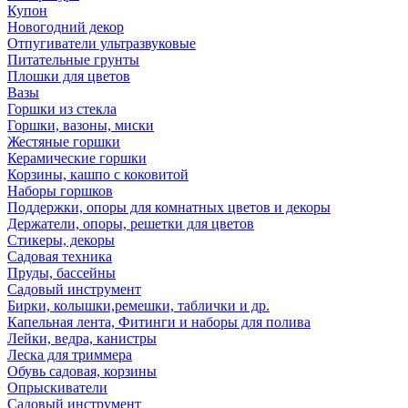
Купон
Новогодний декор
Отпугиватели ультразвуковые
Питательные грунты
Плошки для цветов
Вазы
Горшки из стекла
Горшки, вазоны, миски
Жестяные горшки
Керамические горшки
Корзины, кашпо с коковитой
Наборы горшков
Поддержки, опоры для комнатных цветов и декоры
Держатели, опоры, решетки для цветов
Стикеры, декоры
Садовая техника
Пруды, бассейны
Садовый инструмент
Бирки, колышки,ремешки, таблички и др.
Капельная лента, Фитинги и наборы для полива
Лейки, ведра, канистры
Леска для триммера
Обувь садовая, корзины
Опрыскиватели
Садовый инструмент