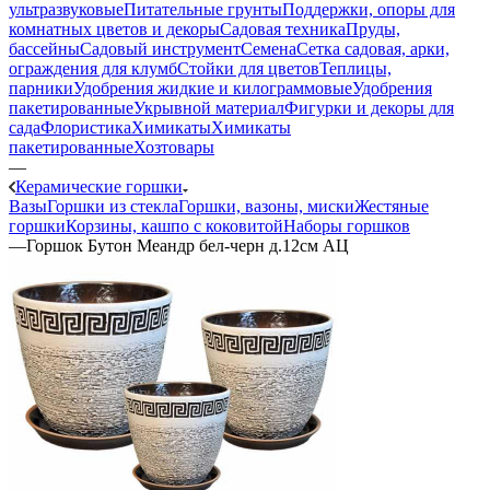
ультразвуковые
Питательные грунты
Поддержки, опоры для
комнатных цветов и декоры
Садовая техника
Пруды,
бассейны
Садовый инструмент
Семена
Сетка садовая, арки,
ограждения для клумб
Стойки для цветов
Теплицы,
парники
Удобрения жидкие и килограммовые
Удобрения
пакетированные
Укрывной материал
Фигурки и декоры для
сада
Флористика
Химикаты
Химикаты
пакетированные
Хозтовары
—
Керамические горшки
Вазы
Горшки из стекла
Горшки, вазоны, миски
Жестяные
горшки
Корзины, кашпо с коковитой
Наборы горшков
—
Горшок Бутон Меандр бел-черн д.12см АЦ