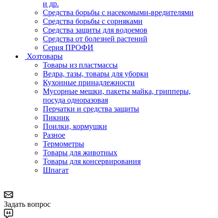
и др.
Средства борьбы с насекомыми-вредителями
Средства борьбы с сорняками
Средства защиты для водоемов
Средства от болезней растений
Серия ПРОФИ
Хозтовары
Товары из пластмассы
Ведра, тазы, товары для уборки
Кухонные принадлежности
Мусорные мешки, пакеты майка, грипперы,
посуда одноразовая
Перчатки и средства защиты
Пикник
Поилки, кормушки
Разное
Термометры
Товары для животных
Товары для консервирования
Шпагат
Задать вопрос