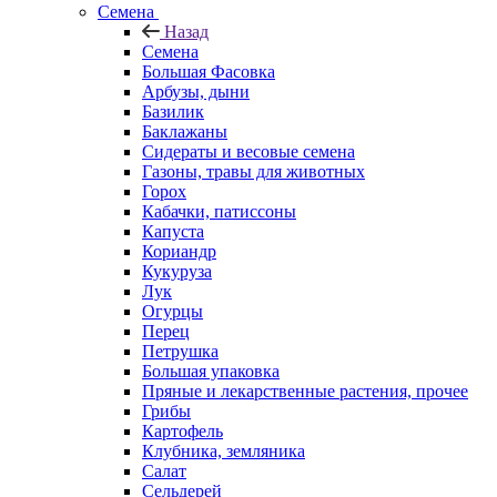
Семена
Назад
Семена
Большая Фасовка
Арбузы, дыни
Базилик
Баклажаны
Сидераты и весовые семена
Газоны, травы для животных
Горох
Кабачки, патиссоны
Капуста
Кориандр
Кукуруза
Лук
Огурцы
Перец
Петрушка
Большая упаковка
Пряные и лекарственные растения, прочее
Грибы
Картофель
Клубника, земляника
Салат
Сельдерей