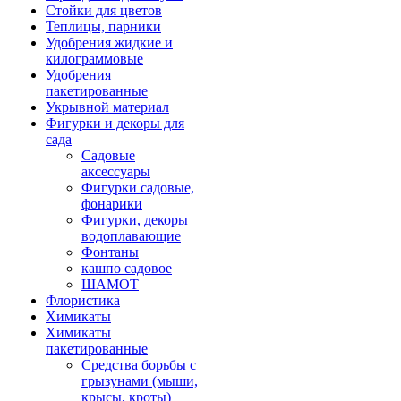
Стойки для цветов
Теплицы, парники
Удобрения жидкие и
килограммовые
Удобрения
пакетированные
Укрывной материал
Фигурки и декоры для
сада
Садовые
аксессуары
Фигурки садовые,
фонарики
Фигурки, декоры
водоплавающие
Фонтаны
кашпо садовое
ШАМОТ
Флористика
Химикаты
Химикаты
пакетированные
Средства борьбы с
грызунами (мыши,
крысы, кроты)