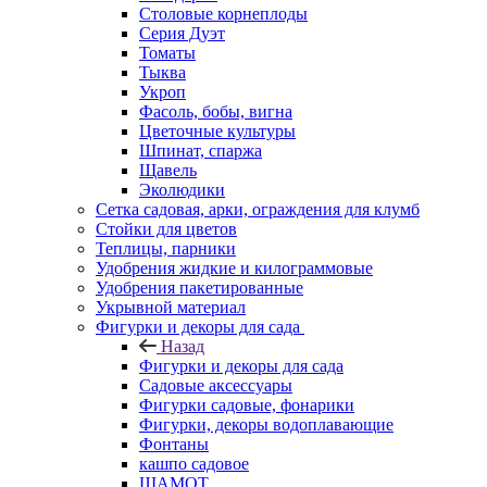
Столовые корнеплоды
Серия Дуэт
Томаты
Тыква
Укроп
Фасоль, бобы, вигна
Цветочные культуры
Шпинат, спаржа
Щавель
Эколюдики
Сетка садовая, арки, ограждения для клумб
Стойки для цветов
Теплицы, парники
Удобрения жидкие и килограммовые
Удобрения пакетированные
Укрывной материал
Фигурки и декоры для сада
Назад
Фигурки и декоры для сада
Садовые аксессуары
Фигурки садовые, фонарики
Фигурки, декоры водоплавающие
Фонтаны
кашпо садовое
ШАМОТ