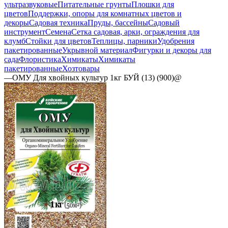
ультразвуковые
Питательные грунты
Плошки для
цветов
Поддержки, опоры для комнатных цветов и
декоры
Садовая техника
Пруды, бассейны
Садовый
инструмент
Семена
Сетка садовая, арки, ограждения для
клумб
Стойки для цветов
Теплицы, парники
Удобрения
пакетированные
Укрывной материал
Фигурки и декоры для
сада
Флористика
Химикаты
Химикаты
пакетированные
Хозтовары
—
ОМУ Для хвойных культур 1кг БУЙ (13) (900)@