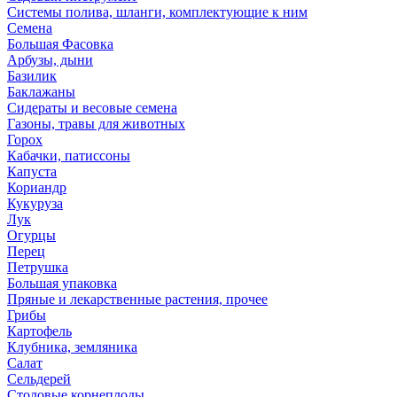
Системы полива, шланги, комплектующие к ним
Семена
Большая Фасовка
Арбузы, дыни
Базилик
Баклажаны
Сидераты и весовые семена
Газоны, травы для животных
Горох
Кабачки, патиссоны
Капуста
Кориандр
Кукуруза
Лук
Огурцы
Перец
Петрушка
Большая упаковка
Пряные и лекарственные растения, прочее
Грибы
Картофель
Клубника, земляника
Салат
Сельдерей
Столовые корнеплоды