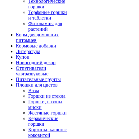
Технологические
горшки
Торфяные горшки
и таблетки
Фитолампы для
растений
Корм для домашних
питомцев
Кормовые добавки
Литература
Купон
Новогодний декор
Отпугиватели
ультразвуковые
Питательные грунты
Плошки для цветов
Вазы
Горшки из стекла
Горшки, вазоны,
миски
Жестяные горшки
Керамические
горшки
Корзины, кашпо с
коковитой