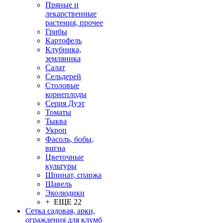
Пряные и
лекарственные
растения, прочее
Грибы
Картофель
Клубника,
земляника
Салат
Сельдерей
Столовые
корнеплоды
Серия Дуэт
Томаты
Тыква
Укроп
Фасоль, бобы,
вигна
Цветочные
культуры
Шпинат, спаржа
Щавель
Эколюдики
+ ЕЩЕ 22
Сетка садовая, арки,
ограждения для клумб