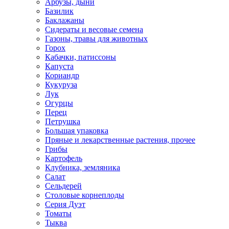
Арбузы, дыни
Базилик
Баклажаны
Сидераты и весовые семена
Газоны, травы для животных
Горох
Кабачки, патиссоны
Капуста
Кориандр
Кукуруза
Лук
Огурцы
Перец
Петрушка
Большая упаковка
Пряные и лекарственные растения, прочее
Грибы
Картофель
Клубника, земляника
Салат
Сельдерей
Столовые корнеплоды
Серия Дуэт
Томаты
Тыква