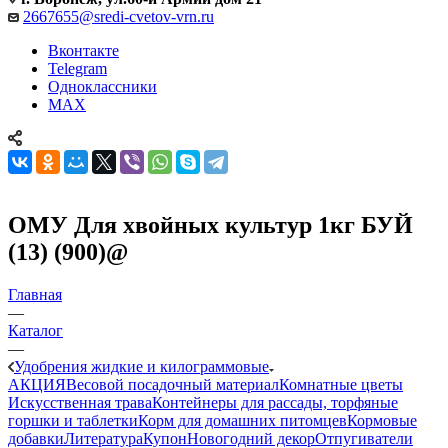
2667655@sredi-cvetov-vrn.ru
Вконтакте
Telegram
Одноклассники
MAX
ОМУ Для хвойных культур 1кг БУЙ
(13) (900)@
Главная
—
Каталог
—
Удобрения жидкие и килограммовые
АКЦИЯ
Весовой посадочный материал
Комнатные цветы
Искусственная трава
Контейнеры для рассады, торфяные
горшки и таблетки
Корм для домашних питомцев
Кормовые
добавки
Литература
Купон
Новогодний декор
Отпугиватели