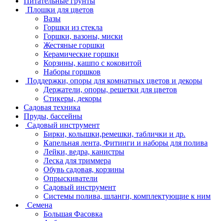
Питательные грунты
Плошки для цветов
Вазы
Горшки из стекла
Горшки, вазоны, миски
Жестяные горшки
Керамические горшки
Корзины, кашпо с коковитой
Наборы горшков
Поддержки, опоры для комнатных цветов и декоры
Держатели, опоры, решетки для цветов
Стикеры, декоры
Садовая техника
Пруды, бассейны
Садовый инструмент
Бирки, колышки,ремешки, таблички и др.
Капельная лента, Фитинги и наборы для полива
Лейки, ведра, канистры
Леска для триммера
Обувь садовая, корзины
Опрыскиватели
Садовый инструмент
Системы полива, шланги, комплектующие к ним
Семена
Большая Фасовка