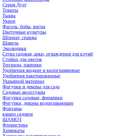
Серия Дуэт
Томаты
Тыква
Укроп
Фасоль, бобы, вигна
Цветочные культуры
Шпинат, спаржа
Щавель
Эколюдики
Сетка садовая, арки, ограждения для клумб
Стойки для цветов
Теплицы, парники
Удобрения жидкие и килограммовые
Удобрения пакетированные
Укрывной материал
Фигурки и декоры для сада
Садовые аксессуары
Фигурки садовые, фонарики
Фигурки, декоры водоплавающие
Фонтаны
кашпо садовое
ШАМОТ
Флористика
Химикаты
Химикаты пакетированные