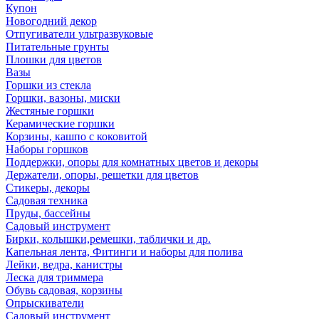
Купон
Новогодний декор
Отпугиватели ультразвуковые
Питательные грунты
Плошки для цветов
Вазы
Горшки из стекла
Горшки, вазоны, миски
Жестяные горшки
Керамические горшки
Корзины, кашпо с коковитой
Наборы горшков
Поддержки, опоры для комнатных цветов и декоры
Держатели, опоры, решетки для цветов
Стикеры, декоры
Садовая техника
Пруды, бассейны
Садовый инструмент
Бирки, колышки,ремешки, таблички и др.
Капельная лента, Фитинги и наборы для полива
Лейки, ведра, канистры
Леска для триммера
Обувь садовая, корзины
Опрыскиватели
Садовый инструмент