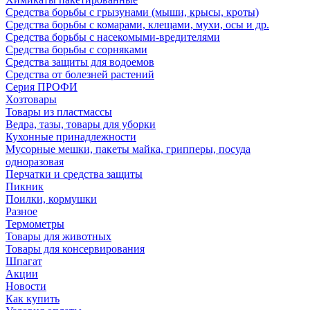
Средства борьбы с грызунами (мыши, крысы, кроты)
Средства борьбы с комарами, клещами, мухи, осы и др.
Средства борьбы с насекомыми-вредителями
Средства борьбы с сорняками
Средства защиты для водоемов
Средства от болезней растений
Серия ПРОФИ
Хозтовары
Товары из пластмассы
Ведра, тазы, товары для уборки
Кухонные принадлежности
Мусорные мешки, пакеты майка, грипперы, посуда
одноразовая
Перчатки и средства защиты
Пикник
Поилки, кормушки
Разное
Термометры
Товары для животных
Товары для консервирования
Шпагат
Акции
Новости
Как купить