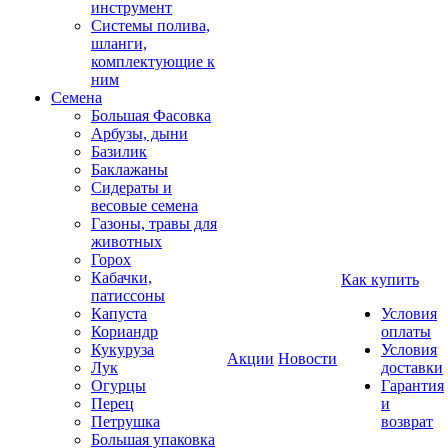
инструмент
Системы полива,
шланги,
комплектующие к
ним
Семена
Большая Фасовка
Арбузы, дыни
Базилик
Баклажаны
Сидераты и
весовые семена
Газоны, травы для
животных
Горох
Кабачки,
Как купить
патиссоны
Капуста
Условия
Кориандр
оплаты
Кукуруза
Условия
Акции
Новости
Лук
доставки
Огурцы
Гарантия
Перец
и
Петрушка
возврат
Большая упаковка