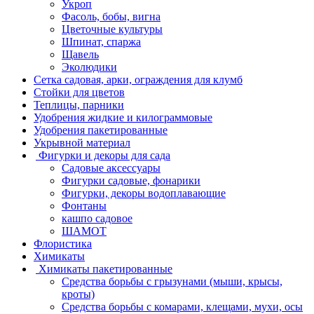
Укроп
Фасоль, бобы, вигна
Цветочные культуры
Шпинат, спаржа
Щавель
Эколюдики
Сетка садовая, арки, ограждения для клумб
Стойки для цветов
Теплицы, парники
Удобрения жидкие и килограммовые
Удобрения пакетированные
Укрывной материал
Фигурки и декоры для сада
Садовые аксессуары
Фигурки садовые, фонарики
Фигурки, декоры водоплавающие
Фонтаны
кашпо садовое
ШАМОТ
Флористика
Химикаты
Химикаты пакетированные
Средства борьбы с грызунами (мыши, крысы,
кроты)
Средства борьбы с комарами, клещами, мухи, осы