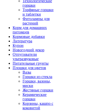
Технологические
горшки
Торфяные горшки
и таблетки
Фитолампы для
растений
Корм для домашних
питомцев
Кормовые добавки
Литература
Купон
Новогодний декор
Отпугиватели
ультразвуковые
Питательные грунты
Плошки для цветов
Вазы
Горшки из стекла
Горшки, вазоны,
миски
Жестяные горшки
Керамические
горшки
Корзины, кашпо с
коковитой