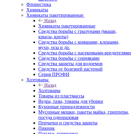
Флористика
Химикаты
Химикаты пакетированные
Назад
Химикаты пакетированные
Средства борьбы с грызунами (мыши,
крысы, кроты)
Средства борьбы с комарами, клещами,
мухи, осы и др.
Средства борьбы с насекомыми-вредителями
Средства борьбы с сорняками
Средства защиты для водоемов
Средства от болезней растений
Серия ПРОФИ
Хозтовары
Назад
Хозтовары
Товары из пластмассы
Ведра, тазы, товары для уборки
Кухонные принадлежности
Мусорные мешки, пакеты майка, грипперы,
посуда одноразовая
Перчатки и средства защиты
Пикник
Поилки, кормушки