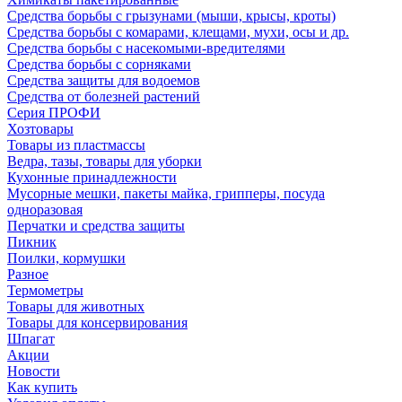
Средства борьбы с грызунами (мыши, крысы, кроты)
Средства борьбы с комарами, клещами, мухи, осы и др.
Средства борьбы с насекомыми-вредителями
Средства борьбы с сорняками
Средства защиты для водоемов
Средства от болезней растений
Серия ПРОФИ
Хозтовары
Товары из пластмассы
Ведра, тазы, товары для уборки
Кухонные принадлежности
Мусорные мешки, пакеты майка, грипперы, посуда
одноразовая
Перчатки и средства защиты
Пикник
Поилки, кормушки
Разное
Термометры
Товары для животных
Товары для консервирования
Шпагат
Акции
Новости
Как купить