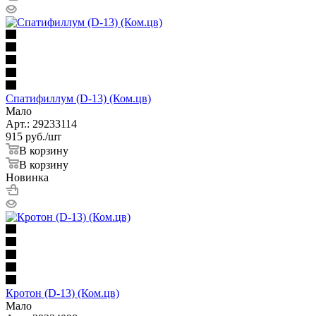
Спатифиллум (D-13) (Ком.цв)
Мало
Арт.: 29233114
915
руб.
/шт
В корзину
В корзину
Новинка
Кротон (D-13) (Ком.цв)
Мало