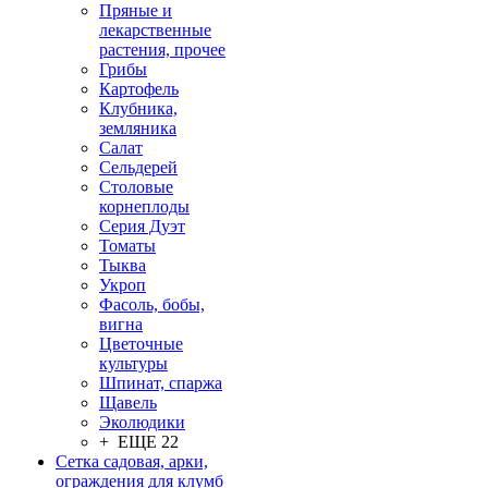
Пряные и
лекарственные
растения, прочее
Грибы
Картофель
Клубника,
земляника
Салат
Сельдерей
Столовые
корнеплоды
Серия Дуэт
Томаты
Тыква
Укроп
Фасоль, бобы,
вигна
Цветочные
культуры
Шпинат, спаржа
Щавель
Эколюдики
+ ЕЩЕ 22
Сетка садовая, арки,
ограждения для клумб