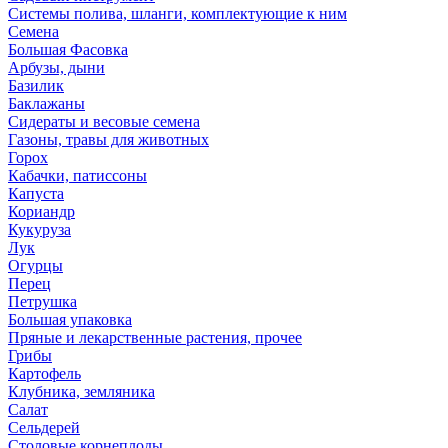
Системы полива, шланги, комплектующие к ним
Семена
Большая Фасовка
Арбузы, дыни
Базилик
Баклажаны
Сидераты и весовые семена
Газоны, травы для животных
Горох
Кабачки, патиссоны
Капуста
Кориандр
Кукуруза
Лук
Огурцы
Перец
Петрушка
Большая упаковка
Пряные и лекарственные растения, прочее
Грибы
Картофель
Клубника, земляника
Салат
Сельдерей
Столовые корнеплоды