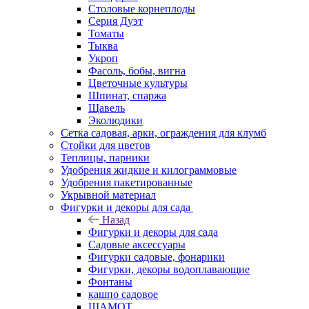
Столовые корнеплоды
Серия Дуэт
Томаты
Тыква
Укроп
Фасоль, бобы, вигна
Цветочные культуры
Шпинат, спаржа
Щавель
Эколюдики
Сетка садовая, арки, ограждения для клумб
Стойки для цветов
Теплицы, парники
Удобрения жидкие и килограммовые
Удобрения пакетированные
Укрывной материал
Фигурки и декоры для сада
Назад
Фигурки и декоры для сада
Садовые аксессуары
Фигурки садовые, фонарики
Фигурки, декоры водоплавающие
Фонтаны
кашпо садовое
ШАМОТ