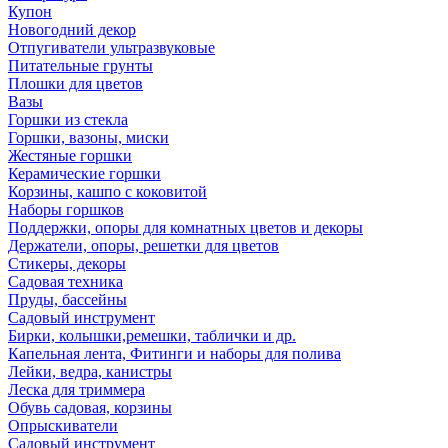
Купон
Новогодний декор
Отпугиватели ультразвуковые
Питательные грунты
Плошки для цветов
Вазы
Горшки из стекла
Горшки, вазоны, миски
Жестяные горшки
Керамические горшки
Корзины, кашпо с коковитой
Наборы горшков
Поддержки, опоры для комнатных цветов и декоры
Держатели, опоры, решетки для цветов
Стикеры, декоры
Садовая техника
Пруды, бассейны
Садовый инструмент
Бирки, колышки,ремешки, таблички и др.
Капельная лента, Фитинги и наборы для полива
Лейки, ведра, канистры
Леска для триммера
Обувь садовая, корзины
Опрыскиватели
Садовый инструмент