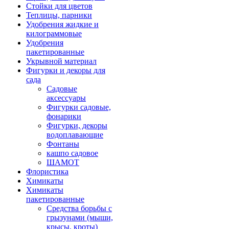
Стойки для цветов
Теплицы, парники
Удобрения жидкие и
килограммовые
Удобрения
пакетированные
Укрывной материал
Фигурки и декоры для
сада
Садовые
аксессуары
Фигурки садовые,
фонарики
Фигурки, декоры
водоплавающие
Фонтаны
кашпо садовое
ШАМОТ
Флористика
Химикаты
Химикаты
пакетированные
Средства борьбы с
грызунами (мыши,
крысы, кроты)