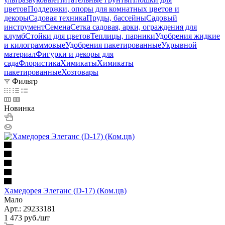
цветов
Поддержки, опоры для комнатных цветов и
декоры
Садовая техника
Пруды, бассейны
Садовый
инструмент
Семена
Сетка садовая, арки, ограждения для
клумб
Стойки для цветов
Теплицы, парники
Удобрения жидкие
и килограммовые
Удобрения пакетированные
Укрывной
материал
Фигурки и декоры для
сада
Флористика
Химикаты
Химикаты
пакетированные
Хозтовары
Фильтр
Новинка
Хамедорея Элеганс (D-17) (Ком.цв)
Мало
Арт.: 29233181
1 473
руб.
/шт