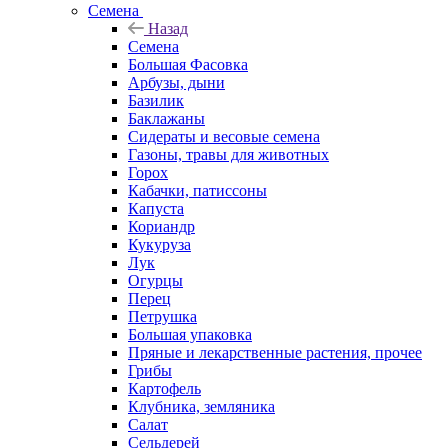
Семена
Назад
Семена
Большая Фасовка
Арбузы, дыни
Базилик
Баклажаны
Сидераты и весовые семена
Газоны, травы для животных
Горох
Кабачки, патиссоны
Капуста
Кориандр
Кукуруза
Лук
Огурцы
Перец
Петрушка
Большая упаковка
Пряные и лекарственные растения, прочее
Грибы
Картофель
Клубника, земляника
Салат
Сельдерей