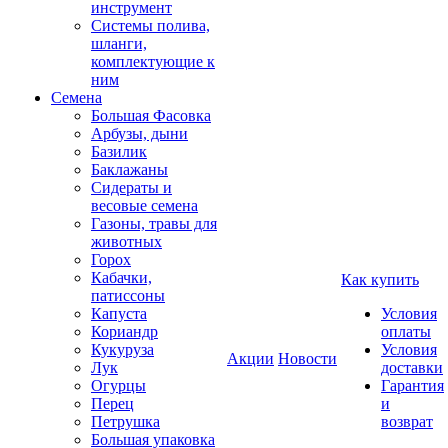
инструмент
Системы полива,
шланги,
комплектующие к
ним
Семена
Большая Фасовка
Арбузы, дыни
Базилик
Баклажаны
Сидераты и
весовые семена
Газоны, травы для
животных
Горох
Кабачки,
Как купить
патиссоны
Капуста
Условия
Кориандр
оплаты
Кукуруза
Условия
Акции
Новости
Лук
доставки
Огурцы
Гарантия
Перец
и
Петрушка
возврат
Большая упаковка