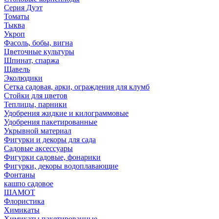
Серия Дуэт
Томаты
Тыква
Укроп
Фасоль, бобы, вигна
Цветочные культуры
Шпинат, спаржа
Щавель
Эколюдики
Сетка садовая, арки, ограждения для клумб
Стойки для цветов
Теплицы, парники
Удобрения жидкие и килограммовые
Удобрения пакетированные
Укрывной материал
Фигурки и декоры для сада
Садовые аксессуары
Фигурки садовые, фонарики
Фигурки, декоры водоплавающие
Фонтаны
кашпо садовое
ШАМОТ
Флористика
Химикаты
Химикаты пакетированные