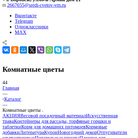
2667655@sredi-cvetov-vrn.ru
Вконтакте
Telegram
Одноклассники
MAX
Комнатные цветы
44
Главная
—
Каталог
—
Комнатные цветы
АКЦИЯ
Весовой посадочный материал
Искусственная
трава
Контейнеры для рассады, торфяные горшки и
таблетки
Корм для домашних питомцев
Кормовые
добавки
Литература
Купон
Новогодний декор
Отпугиватели
ультразвуковые
Питательные грунты
Плошки для