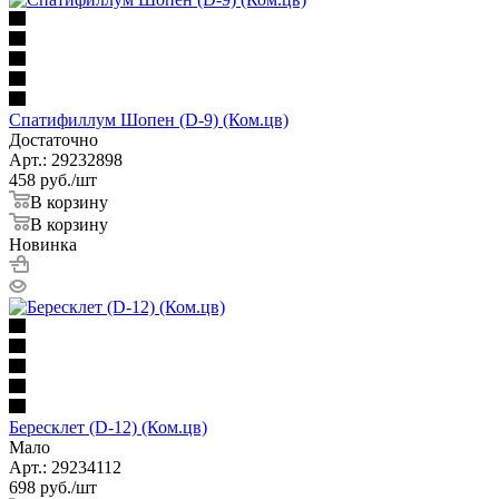
Спатифиллум Шопен (D-9) (Ком.цв)
Достаточно
Арт.: 29232898
458
руб.
/шт
В корзину
В корзину
Новинка
Бересклет (D-12) (Ком.цв)
Мало
Арт.: 29234112
698
руб.
/шт