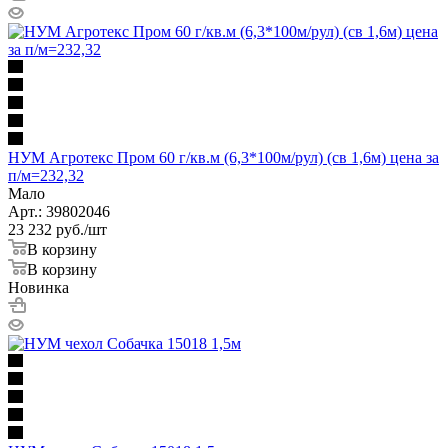
НУМ Агротекс Пром 60 г/кв.м (6,3*100м/рул) (св 1,6м) цена за
п/м=232,32
Мало
Арт.: 39802046
23 232
руб.
/шт
В корзину
В корзину
Новинка