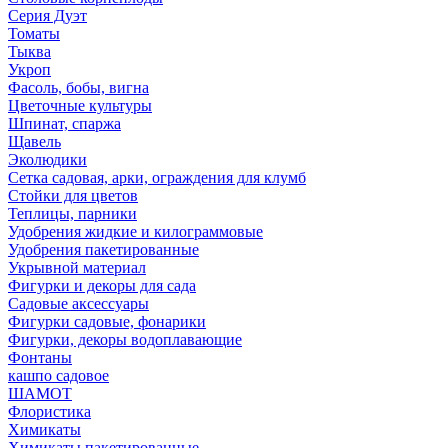
Серия Дуэт
Томаты
Тыква
Укроп
Фасоль, бобы, вигна
Цветочные культуры
Шпинат, спаржа
Щавель
Эколюдики
Сетка садовая, арки, ограждения для клумб
Стойки для цветов
Теплицы, парники
Удобрения жидкие и килограммовые
Удобрения пакетированные
Укрывной материал
Фигурки и декоры для сада
Садовые аксессуары
Фигурки садовые, фонарики
Фигурки, декоры водоплавающие
Фонтаны
кашпо садовое
ШАМОТ
Флористика
Химикаты
Химикаты пакетированные