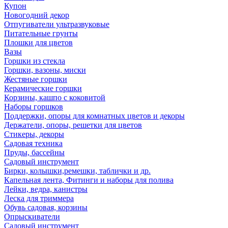
Купон
Новогодний декор
Отпугиватели ультразвуковые
Питательные грунты
Плошки для цветов
Вазы
Горшки из стекла
Горшки, вазоны, миски
Жестяные горшки
Керамические горшки
Корзины, кашпо с коковитой
Наборы горшков
Поддержки, опоры для комнатных цветов и декоры
Держатели, опоры, решетки для цветов
Стикеры, декоры
Садовая техника
Пруды, бассейны
Садовый инструмент
Бирки, колышки,ремешки, таблички и др.
Капельная лента, Фитинги и наборы для полива
Лейки, ведра, канистры
Леска для триммера
Обувь садовая, корзины
Опрыскиватели
Садовый инструмент