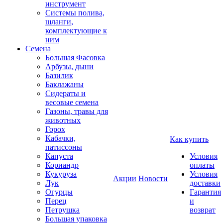
инструмент
Системы полива,
шланги,
комплектующие к
ним
Семена
Большая Фасовка
Арбузы, дыни
Базилик
Баклажаны
Сидераты и
весовые семена
Газоны, травы для
животных
Горох
Кабачки,
Как купить
патиссоны
Капуста
Условия
Кориандр
оплаты
Кукуруза
Условия
Акции
Новости
Лук
доставки
Огурцы
Гарантия
Перец
и
Петрушка
возврат
Большая упаковка