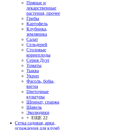
Пряные и
лекарственные
растения, прочее
Грибы
Картофель
Клубника,
земляника
Салат
Сельдерей
Столовые
корнеплоды
Серия Дуэт
Томаты
Тыква
Укроп
Фасоль, бобы,
вигна
Цветочные
культуры
Шпинат, спаржа
Щавель
Эколюдики
+ ЕЩЕ 22
Сетка садовая, арки,
ограждения для клумб