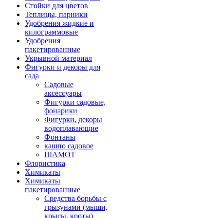
Стойки для цветов
Теплицы, парники
Удобрения жидкие и
килограммовые
Удобрения
пакетированные
Укрывной материал
Фигурки и декоры для
сада
Садовые
аксессуары
Фигурки садовые,
фонарики
Фигурки, декоры
водоплавающие
Фонтаны
кашпо садовое
ШАМОТ
Флористика
Химикаты
Химикаты
пакетированные
Средства борьбы с
грызунами (мыши,
крысы, кроты)