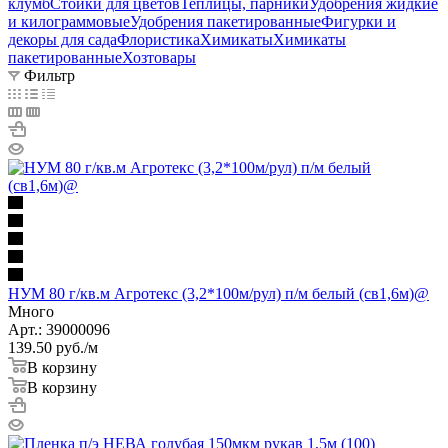
клумб
Стойки для цветов
Теплицы, парники
Удобрения жидкие
и килограммовые
Удобрения пакетированные
Фигурки и
декоры для сада
Флористика
Химикаты
Химикаты
пакетированные
Хозтовары
Фильтр
НУМ 80 г/кв.м Агротекс (3,2*100м/рул) п/м белый (св1,6м)@
Много
Арт.: 39000096
139.50
руб.
/м
В корзину
В корзину