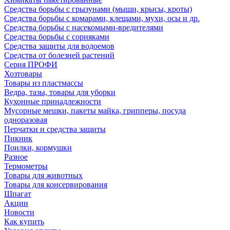
Средства борьбы с грызунами (мыши, крысы, кроты)
Средства борьбы с комарами, клещами, мухи, осы и др.
Средства борьбы с насекомыми-вредителями
Средства борьбы с сорняками
Средства защиты для водоемов
Средства от болезней растений
Серия ПРОФИ
Хозтовары
Товары из пластмассы
Ведра, тазы, товары для уборки
Кухонные принадлежности
Мусорные мешки, пакеты майка, грипперы, посуда
одноразовая
Перчатки и средства защиты
Пикник
Поилки, кормушки
Разное
Термометры
Товары для животных
Товары для консервирования
Шпагат
Акции
Новости
Как купить