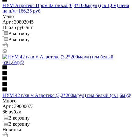
НУМ Агротекс Пром 42 г/кв.м (6,3*100м/рул) (св 1,6м) цена
на п/м=166,35 руб
Мало
Арт.: 39802045
16 635
руб.
/шт
В корзину
В корзину
НУМ 42 г/кв.м Агротекс (3,2*200м/рул) п/м белый (св1,6м)@
Много
Арт.: 39000073
66
руб.
/м
В корзину
В корзину
Новинка