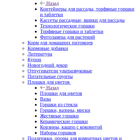
Назад
Контейнеры для рассады, торфяные горшки
и таблетки
Кассеты рассадные, ящики для рассады
Технологические горшки
Торфяные горшки и таблетки
Фитолампы для растений
Корм для домашних питомцев
Кормовые добавки
Литература
Купон
Новогодний декор
Отпугиватели ультразвуковые
Питательные грунты
Плошки для цветов
Назад
Плошки для цветов
Вазы
Горшки из стекла
Горшки, вазоны, миски
Жестяные горшки
Керамические горшки
Корзины, кашпо с коковитой
Наборы горшков
Поддержки, опоры для комнатных цветов и