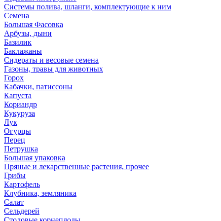
Системы полива, шланги, комплектующие к ним
Семена
Большая Фасовка
Арбузы, дыни
Базилик
Баклажаны
Сидераты и весовые семена
Газоны, травы для животных
Горох
Кабачки, патиссоны
Капуста
Кориандр
Кукуруза
Лук
Огурцы
Перец
Петрушка
Большая упаковка
Пряные и лекарственные растения, прочее
Грибы
Картофель
Клубника, земляника
Салат
Сельдерей
Столовые корнеплоды