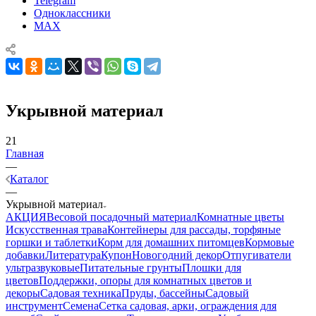
Telegram
Одноклассники
MAX
Укрывной материал
21
Главная
—
Каталог
—
Укрывной материал
АКЦИЯ
Весовой посадочный материал
Комнатные цветы
Искусственная трава
Контейнеры для рассады, торфяные
горшки и таблетки
Корм для домашних питомцев
Кормовые
добавки
Литература
Купон
Новогодний декор
Отпугиватели
ультразвуковые
Питательные грунты
Плошки для
цветов
Поддержки, опоры для комнатных цветов и
декоры
Садовая техника
Пруды, бассейны
Садовый
инструмент
Семена
Сетка садовая, арки, ограждения для