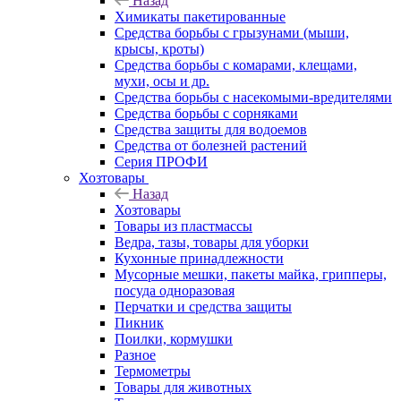
Назад
Химикаты пакетированные
Средства борьбы с грызунами (мыши,
крысы, кроты)
Средства борьбы с комарами, клещами,
мухи, осы и др.
Средства борьбы с насекомыми-вредителями
Средства борьбы с сорняками
Средства защиты для водоемов
Средства от болезней растений
Серия ПРОФИ
Хозтовары
Назад
Хозтовары
Товары из пластмассы
Ведра, тазы, товары для уборки
Кухонные принадлежности
Мусорные мешки, пакеты майка, грипперы,
посуда одноразовая
Перчатки и средства защиты
Пикник
Поилки, кормушки
Разное
Термометры
Товары для животных