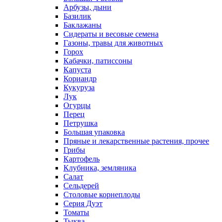
Арбузы, дыни
Базилик
Баклажаны
Сидераты и весовые семена
Газоны, травы для животных
Горох
Кабачки, патиссоны
Капуста
Кориандр
Кукуруза
Лук
Огурцы
Перец
Петрушка
Большая упаковка
Пряные и лекарственные растения, прочее
Грибы
Картофель
Клубника, земляника
Салат
Сельдерей
Столовые корнеплоды
Серия Дуэт
Томаты
Тыква