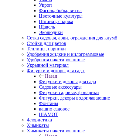
Укроп
Фасоль, бобы, вигна
Цветочные культуры
Шпинат, спаржа
Щавель
Эколюдики
Сетка садовая, арки, ограждения для клумб
Стойки для цветов
Теплицы, парники
Удобрения жидкие и килограммовые
Удобрения пакетированные
Укрывной материал
Фигурки и декоры для сада
Назад
Фигурки и декоры для сада
Садовые аксессуары
Фигурки садовые, фонарики
Фигурки, декоры водоплавающие
Фонтаны
кашпо садовое
ШАМОТ
Флористика
Химикаты
Химикаты пакетированные