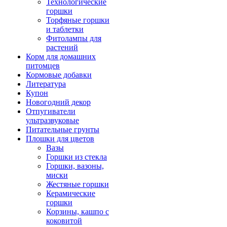
Технологические
горшки
Торфяные горшки
и таблетки
Фитолампы для
растений
Корм для домашних
питомцев
Кормовые добавки
Литература
Купон
Новогодний декор
Отпугиватели
ультразвуковые
Питательные грунты
Плошки для цветов
Вазы
Горшки из стекла
Горшки, вазоны,
миски
Жестяные горшки
Керамические
горшки
Корзины, кашпо с
коковитой