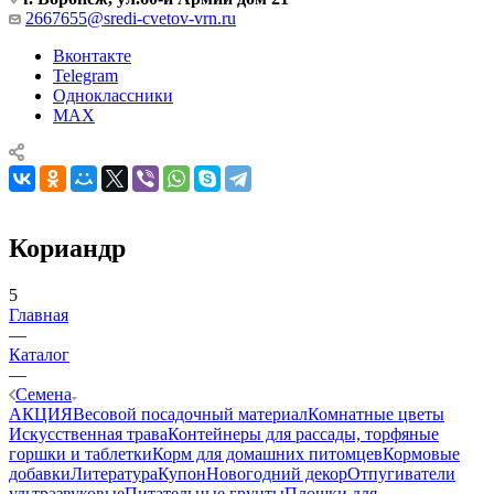
2667655@sredi-cvetov-vrn.ru
Вконтакте
Telegram
Одноклассники
MAX
Кориандр
5
Главная
—
Каталог
—
Семена
АКЦИЯ
Весовой посадочный материал
Комнатные цветы
Искусственная трава
Контейнеры для рассады, торфяные
горшки и таблетки
Корм для домашних питомцев
Кормовые
добавки
Литература
Купон
Новогодний декор
Отпугиватели
ультразвуковые
Питательные грунты
Плошки для