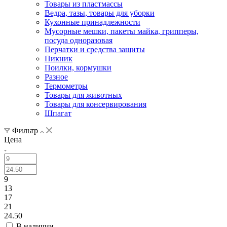
Товары из пластмассы
Ведра, тазы, товары для уборки
Кухонные принадлежности
Мусорные мешки, пакеты майка, грипперы,
посуда одноразовая
Перчатки и средства защиты
Пикник
Поилки, кормушки
Разное
Термометры
Товары для животных
Товары для консервирования
Шпагат
Фильтр
Цена
9
13
17
21
24.50
В наличии