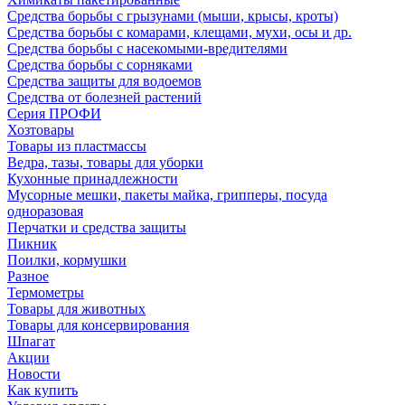
Средства борьбы с грызунами (мыши, крысы, кроты)
Средства борьбы с комарами, клещами, мухи, осы и др.
Средства борьбы с насекомыми-вредителями
Средства борьбы с сорняками
Средства защиты для водоемов
Средства от болезней растений
Серия ПРОФИ
Хозтовары
Товары из пластмассы
Ведра, тазы, товары для уборки
Кухонные принадлежности
Мусорные мешки, пакеты майка, грипперы, посуда
одноразовая
Перчатки и средства защиты
Пикник
Поилки, кормушки
Разное
Термометры
Товары для животных
Товары для консервирования
Шпагат
Акции
Новости
Как купить