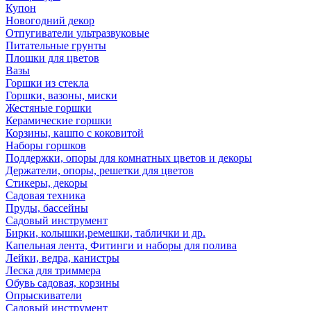
Купон
Новогодний декор
Отпугиватели ультразвуковые
Питательные грунты
Плошки для цветов
Вазы
Горшки из стекла
Горшки, вазоны, миски
Жестяные горшки
Керамические горшки
Корзины, кашпо с коковитой
Наборы горшков
Поддержки, опоры для комнатных цветов и декоры
Держатели, опоры, решетки для цветов
Стикеры, декоры
Садовая техника
Пруды, бассейны
Садовый инструмент
Бирки, колышки,ремешки, таблички и др.
Капельная лента, Фитинги и наборы для полива
Лейки, ведра, канистры
Леска для триммера
Обувь садовая, корзины
Опрыскиватели
Садовый инструмент