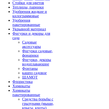
Стойки для цветов
Теплицы, парники
Удобрения жидкие и
килограммовые
Удобрения
пакетированные
Укрывной материал
Фигурки и декоры для
сада
Садовые
аксессуары
Фигурки садовые,
фонарики
Фигурки, декоры
водоплавающие
Фонтаны
кашпо садовое
ШАМОТ
Флористика
Химикаты
Химикаты
пакетированные
Средства борьбы с
грызунами (мыши,
крысы, кроты)