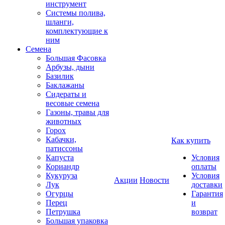
инструмент
Системы полива,
шланги,
комплектующие к
ним
Семена
Большая Фасовка
Арбузы, дыни
Базилик
Баклажаны
Сидераты и
весовые семена
Газоны, травы для
животных
Горох
Кабачки,
Как купить
патиссоны
Капуста
Условия
Кориандр
оплаты
Кукуруза
Условия
Акции
Новости
Лук
доставки
Огурцы
Гарантия
Перец
и
Петрушка
возврат
Большая упаковка