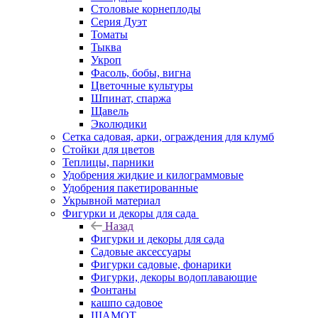
Столовые корнеплоды
Серия Дуэт
Томаты
Тыква
Укроп
Фасоль, бобы, вигна
Цветочные культуры
Шпинат, спаржа
Щавель
Эколюдики
Сетка садовая, арки, ограждения для клумб
Стойки для цветов
Теплицы, парники
Удобрения жидкие и килограммовые
Удобрения пакетированные
Укрывной материал
Фигурки и декоры для сада
Назад
Фигурки и декоры для сада
Садовые аксессуары
Фигурки садовые, фонарики
Фигурки, декоры водоплавающие
Фонтаны
кашпо садовое
ШАМОТ