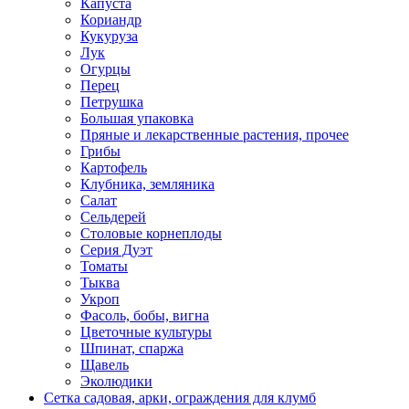
Капуста
Кориандр
Кукуруза
Лук
Огурцы
Перец
Петрушка
Большая упаковка
Пряные и лекарственные растения, прочее
Грибы
Картофель
Клубника, земляника
Салат
Сельдерей
Столовые корнеплоды
Серия Дуэт
Томаты
Тыква
Укроп
Фасоль, бобы, вигна
Цветочные культуры
Шпинат, спаржа
Щавель
Эколюдики
Сетка садовая, арки, ограждения для клумб