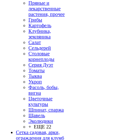
Пряные и
лекарственные
растения, прочее
Грибы
Картофель
Клубника,
земляника
Салат
Сельдерей
Столовые
корнеплоды
Серия Дуэт
Томаты
Тыква
Укроп
Фасоль, бобы,
вигна
Цветочные
культуры
Шпинат, спаржа
Щавель
Эколюдики
+ ЕЩЕ 22
Сетка садовая, арки,
ограждения для клумб