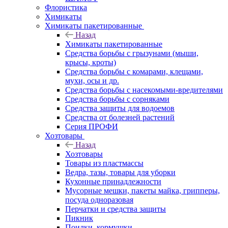
Флористика
Химикаты
Химикаты пакетированные
Назад
Химикаты пакетированные
Средства борьбы с грызунами (мыши,
крысы, кроты)
Средства борьбы с комарами, клещами,
мухи, осы и др.
Средства борьбы с насекомыми-вредителями
Средства борьбы с сорняками
Средства защиты для водоемов
Средства от болезней растений
Серия ПРОФИ
Хозтовары
Назад
Хозтовары
Товары из пластмассы
Ведра, тазы, товары для уборки
Кухонные принадлежности
Мусорные мешки, пакеты майка, грипперы,
посуда одноразовая
Перчатки и средства защиты
Пикник
Поилки, кормушки