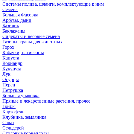
Системы полива, шланги, комплектующие к ним
Семена
Большая Фасовка
Арбузы, дыни
Базилик
Баклажаны
Сидераты и весовые семена
Газоны, травы для животных
Горох
Кабачки, патиссоны
Капуста
Кориандр
Кукуруза
Лук
Огурцы
Перец
Петрушка
Большая упаковка
Пряные и лекарственные растения, прочее
Грибы
Картофель
Клубника, земляника
Салат
Сельдерей
Столовые корнеплоды