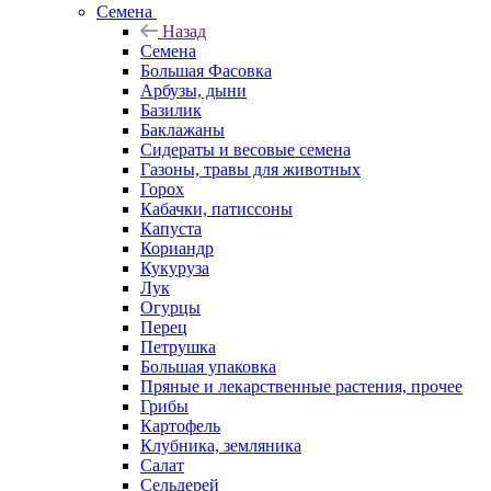
Семена
Назад
Семена
Большая Фасовка
Арбузы, дыни
Базилик
Баклажаны
Сидераты и весовые семена
Газоны, травы для животных
Горох
Кабачки, патиссоны
Капуста
Кориандр
Кукуруза
Лук
Огурцы
Перец
Петрушка
Большая упаковка
Пряные и лекарственные растения, прочее
Грибы
Картофель
Клубника, земляника
Салат
Сельдерей