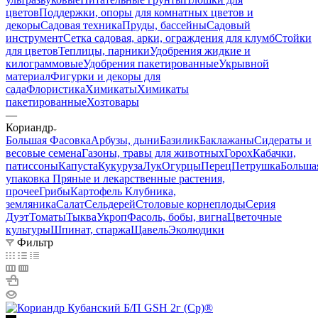
цветов
Поддержки, опоры для комнатных цветов и
декоры
Садовая техника
Пруды, бассейны
Садовый
инструмент
Сетка садовая, арки, ограждения для клумб
Стойки
для цветов
Теплицы, парники
Удобрения жидкие и
килограммовые
Удобрения пакетированные
Укрывной
материал
Фигурки и декоры для
сада
Флористика
Химикаты
Химикаты
пакетированные
Хозтовары
—
Кориандр
Большая Фасовка
Арбузы, дыни
Базилик
Баклажаны
Сидераты и
весовые семена
Газоны, травы для животных
Горох
Кабачки,
патиссоны
Капуста
Кукуруза
Лук
Огурцы
Перец
Петрушка
Больша
упаковка
Пряные и лекарственные растения,
прочее
Грибы
Картофель
Клубника,
земляника
Салат
Сельдерей
Столовые корнеплоды
Серия
Дуэт
Томаты
Тыква
Укроп
Фасоль, бобы, вигна
Цветочные
культуры
Шпинат, спаржа
Щавель
Эколюдики
Фильтр