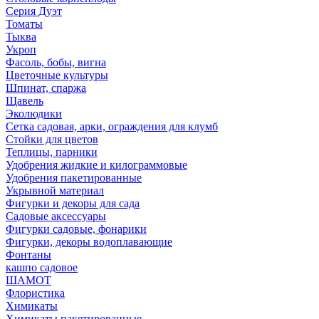
Серия Дуэт
Томаты
Тыква
Укроп
Фасоль, бобы, вигна
Цветочные культуры
Шпинат, спаржа
Щавель
Эколюдики
Сетка садовая, арки, ограждения для клумб
Стойки для цветов
Теплицы, парники
Удобрения жидкие и килограммовые
Удобрения пакетированные
Укрывной материал
Фигурки и декоры для сада
Садовые аксессуары
Фигурки садовые, фонарики
Фигурки, декоры водоплавающие
Фонтаны
кашпо садовое
ШАМОТ
Флористика
Химикаты
Химикаты пакетированные