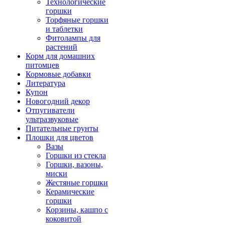
Технологические
горшки
Торфяные горшки
и таблетки
Фитолампы для
растений
Корм для домашних
питомцев
Кормовые добавки
Литература
Купон
Новогодний декор
Отпугиватели
ультразвуковые
Питательные грунты
Плошки для цветов
Вазы
Горшки из стекла
Горшки, вазоны,
миски
Жестяные горшки
Керамические
горшки
Корзины, кашпо с
коковитой