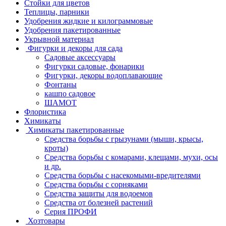
Стойки для цветов
Теплицы, парники
Удобрения жидкие и килограммовые
Удобрения пакетированные
Укрывной материал
Фигурки и декоры для сада
Садовые аксессуары
Фигурки садовые, фонарики
Фигурки, декоры водоплавающие
Фонтаны
кашпо садовое
ШАМОТ
Флористика
Химикаты
Химикаты пакетированные
Средства борьбы с грызунами (мыши, крысы,
кроты)
Средства борьбы с комарами, клещами, мухи, осы
и др.
Средства борьбы с насекомыми-вредителями
Средства борьбы с сорняками
Средства защиты для водоемов
Средства от болезней растений
Серия ПРОФИ
Хозтовары