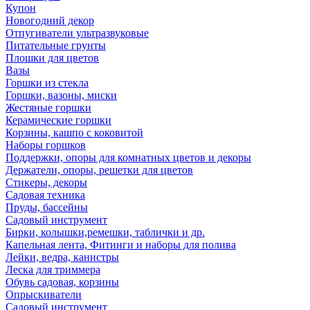
Купон
Новогодний декор
Отпугиватели ультразвуковые
Питательные грунты
Плошки для цветов
Вазы
Горшки из стекла
Горшки, вазоны, миски
Жестяные горшки
Керамические горшки
Корзины, кашпо с коковитой
Наборы горшков
Поддержки, опоры для комнатных цветов и декоры
Держатели, опоры, решетки для цветов
Стикеры, декоры
Садовая техника
Пруды, бассейны
Садовый инструмент
Бирки, колышки,ремешки, таблички и др.
Капельная лента, Фитинги и наборы для полива
Лейки, ведра, канистры
Леска для триммера
Обувь садовая, корзины
Опрыскиватели
Садовый инструмент