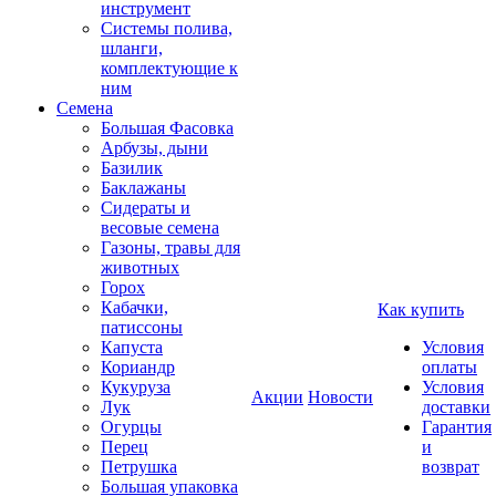
инструмент
Системы полива,
шланги,
комплектующие к
ним
Семена
Большая Фасовка
Арбузы, дыни
Базилик
Баклажаны
Сидераты и
весовые семена
Газоны, травы для
животных
Горох
Кабачки,
Как купить
патиссоны
Капуста
Условия
Кориандр
оплаты
Кукуруза
Условия
Акции
Новости
Лук
доставки
Огурцы
Гарантия
Перец
и
Петрушка
возврат
Большая упаковка