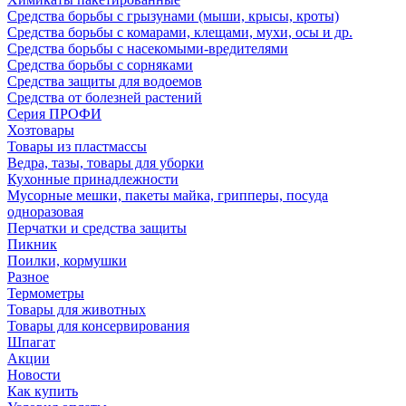
Средства борьбы с грызунами (мыши, крысы, кроты)
Средства борьбы с комарами, клещами, мухи, осы и др.
Средства борьбы с насекомыми-вредителями
Средства борьбы с сорняками
Средства защиты для водоемов
Средства от болезней растений
Серия ПРОФИ
Хозтовары
Товары из пластмассы
Ведра, тазы, товары для уборки
Кухонные принадлежности
Мусорные мешки, пакеты майка, грипперы, посуда
одноразовая
Перчатки и средства защиты
Пикник
Поилки, кормушки
Разное
Термометры
Товары для животных
Товары для консервирования
Шпагат
Акции
Новости
Как купить