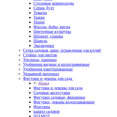
Столовые корнеплоды
Серия Дуэт
Томаты
Тыква
Укроп
Фасоль, бобы, вигна
Цветочные культуры
Шпинат, спаржа
Щавель
Эколюдики
Сетка садовая, арки, ограждения для клумб
Стойки для цветов
Теплицы, парники
Удобрения жидкие и килограммовые
Удобрения пакетированные
Укрывной материал
Фигурки и декоры для сада
Назад
Фигурки и декоры для сада
Садовые аксессуары
Фигурки садовые, фонарики
Фигурки, декоры водоплавающие
Фонтаны
кашпо садовое
ШАМОТ