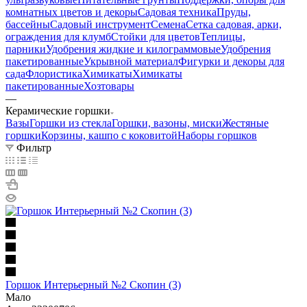
комнатных цветов и декоры
Садовая техника
Пруды,
бассейны
Садовый инструмент
Семена
Сетка садовая, арки,
ограждения для клумб
Стойки для цветов
Теплицы,
парники
Удобрения жидкие и килограммовые
Удобрения
пакетированные
Укрывной материал
Фигурки и декоры для
сада
Флористика
Химикаты
Химикаты
пакетированные
Хозтовары
—
Керамические горшки
Вазы
Горшки из стекла
Горшки, вазоны, миски
Жестяные
горшки
Корзины, кашпо с коковитой
Наборы горшков
Фильтр
Горшок Интерьерный №2 Скопин (3)
Мало