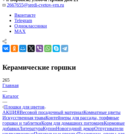
2667655@sredi-cvetov-vrn.ru
Вконтакте
Telegram
Одноклассники
MAX
Керамические горшки
265
Главная
—
Каталог
—
Плошки для цветов
АКЦИЯ
Весовой посадочный материал
Комнатные цветы
Искусственная трава
Контейнеры для рассады, торфяные
горшки и таблетки
Корм для домашних питомцев
Кормовые
добавки
Литература
Купон
Новогодний декор
Отпугиватели
ультразвуковые
Питательные грунты
Поддержки, опоры для