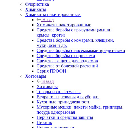
Флористика
Химикаты
Химикаты пакетированные
Назад
Химикаты пакетированные
Средства борьбы с грызунами (мыши,
крысы, кроты)
Средства борьбы с комарами, клещами,
мухи, осы и др.
Средства борьбы с насекомыми-вредителями
Средства борьбы с сорняками
Средства защиты для водоемов
Средства от болезней растений
Серия ПРОФИ
Хозтовары
Назад
Хозтовары
Товары из пластмассы
Ведра, тазы, товары для уборки
Кухонные принадлежности
Мусорные мешки, пакеты майка, грипперы,
посуда одноразовая
Перчатки и средства защиты
Пикник
Поилки, кормушки