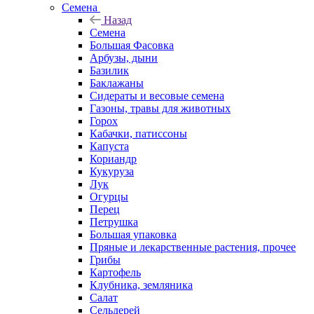
Семена
Назад
Семена
Большая Фасовка
Арбузы, дыни
Базилик
Баклажаны
Сидераты и весовые семена
Газоны, травы для животных
Горох
Кабачки, патиссоны
Капуста
Кориандр
Кукуруза
Лук
Огурцы
Перец
Петрушка
Большая упаковка
Пряные и лекарственные растения, прочее
Грибы
Картофель
Клубника, земляника
Салат
Сельдерей