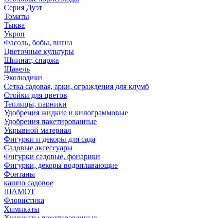
Серия Дуэт
Томаты
Тыква
Укроп
Фасоль, бобы, вигна
Цветочные культуры
Шпинат, спаржа
Щавель
Эколюдики
Сетка садовая, арки, ограждения для клумб
Стойки для цветов
Теплицы, парники
Удобрения жидкие и килограммовые
Удобрения пакетированные
Укрывной материал
Фигурки и декоры для сада
Садовые аксессуары
Фигурки садовые, фонарики
Фигурки, декоры водоплавающие
Фонтаны
кашпо садовое
ШАМОТ
Флористика
Химикаты
Химикаты пакетированные