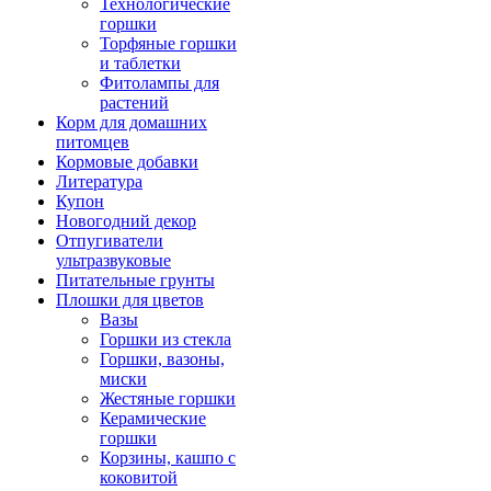
Технологические
горшки
Торфяные горшки
и таблетки
Фитолампы для
растений
Корм для домашних
питомцев
Кормовые добавки
Литература
Купон
Новогодний декор
Отпугиватели
ультразвуковые
Питательные грунты
Плошки для цветов
Вазы
Горшки из стекла
Горшки, вазоны,
миски
Жестяные горшки
Керамические
горшки
Корзины, кашпо с
коковитой