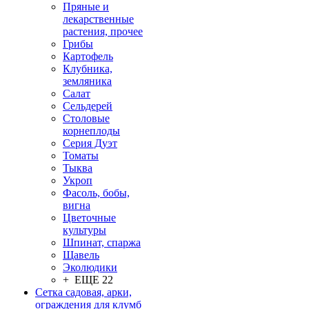
Пряные и
лекарственные
растения, прочее
Грибы
Картофель
Клубника,
земляника
Салат
Сельдерей
Столовые
корнеплоды
Серия Дуэт
Томаты
Тыква
Укроп
Фасоль, бобы,
вигна
Цветочные
культуры
Шпинат, спаржа
Щавель
Эколюдики
+ ЕЩЕ 22
Сетка садовая, арки,
ограждения для клумб