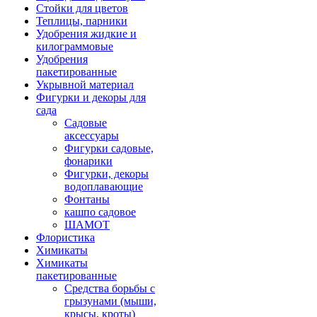
Стойки для цветов
Теплицы, парники
Удобрения жидкие и
килограммовые
Удобрения
пакетированные
Укрывной материал
Фигурки и декоры для
сада
Садовые
аксессуары
Фигурки садовые,
фонарики
Фигурки, декоры
водоплавающие
Фонтаны
кашпо садовое
ШАМОТ
Флористика
Химикаты
Химикаты
пакетированные
Средства борьбы с
грызунами (мыши,
крысы, кроты)