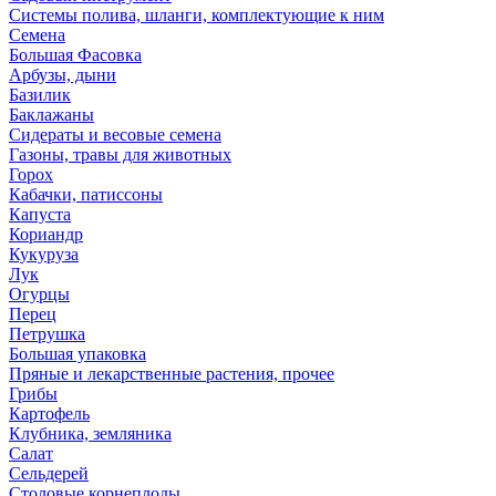
Системы полива, шланги, комплектующие к ним
Семена
Большая Фасовка
Арбузы, дыни
Базилик
Баклажаны
Сидераты и весовые семена
Газоны, травы для животных
Горох
Кабачки, патиссоны
Капуста
Кориандр
Кукуруза
Лук
Огурцы
Перец
Петрушка
Большая упаковка
Пряные и лекарственные растения, прочее
Грибы
Картофель
Клубника, земляника
Салат
Сельдерей
Столовые корнеплоды