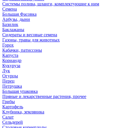
Системы полива, шланги, комплектующие к ним
Семена
Большая Фасовка
Арбузы, дыни
Базилик
Баклажаны
Сидераты и весовые семена
Газоны, травы для животных
Горох
Кабачки, патиссоны
Капуста
Кориандр
Кукуруза
Лук
Огурцы
Перец
Петрушка
Большая упаковка
Пряные и лекарственные растения, прочее
Грибы
Картофель
Клубника, земляника
Салат
Сельдерей
Столовые корнеплоды