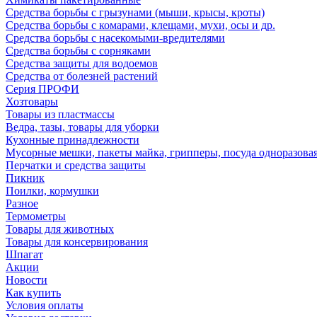
Средства борьбы с грызунами (мыши, крысы, кроты)
Средства борьбы с комарами, клещами, мухи, осы и др.
Средства борьбы с насекомыми-вредителями
Средства борьбы с сорняками
Средства защиты для водоемов
Средства от болезней растений
Серия ПРОФИ
Хозтовары
Товары из пластмассы
Ведра, тазы, товары для уборки
Кухонные принадлежности
Мусорные мешки, пакеты майка, грипперы, посуда одноразова
Перчатки и средства защиты
Пикник
Поилки, кормушки
Разное
Термометры
Товары для животных
Товары для консервирования
Шпагат
Акции
Новости
Как купить
Условия оплаты