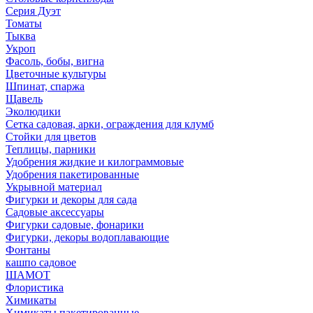
Серия Дуэт
Томаты
Тыква
Укроп
Фасоль, бобы, вигна
Цветочные культуры
Шпинат, спаржа
Щавель
Эколюдики
Сетка садовая, арки, ограждения для клумб
Стойки для цветов
Теплицы, парники
Удобрения жидкие и килограммовые
Удобрения пакетированные
Укрывной материал
Фигурки и декоры для сада
Садовые аксессуары
Фигурки садовые, фонарики
Фигурки, декоры водоплавающие
Фонтаны
кашпо садовое
ШАМОТ
Флористика
Химикаты
Химикаты пакетированные