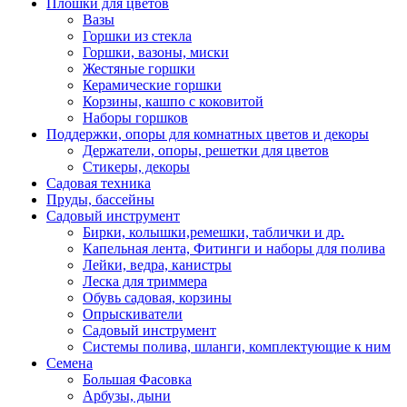
Плошки для цветов
Вазы
Горшки из стекла
Горшки, вазоны, миски
Жестяные горшки
Керамические горшки
Корзины, кашпо с коковитой
Наборы горшков
Поддержки, опоры для комнатных цветов и декоры
Держатели, опоры, решетки для цветов
Стикеры, декоры
Садовая техника
Пруды, бассейны
Садовый инструмент
Бирки, колышки,ремешки, таблички и др.
Капельная лента, Фитинги и наборы для полива
Лейки, ведра, канистры
Леска для триммера
Обувь садовая, корзины
Опрыскиватели
Садовый инструмент
Системы полива, шланги, комплектующие к ним
Семена
Большая Фасовка
Арбузы, дыни