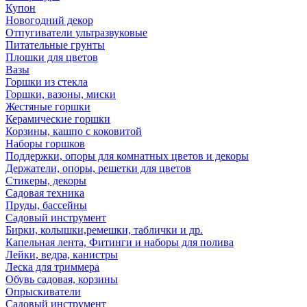
Купон
Новогодний декор
Отпугиватели ультразвуковые
Питательные грунты
Плошки для цветов
Вазы
Горшки из стекла
Горшки, вазоны, миски
Жестяные горшки
Керамические горшки
Корзины, кашпо с коковитой
Наборы горшков
Поддержки, опоры для комнатных цветов и декоры
Держатели, опоры, решетки для цветов
Стикеры, декоры
Садовая техника
Пруды, бассейны
Садовый инструмент
Бирки, колышки,ремешки, таблички и др.
Капельная лента, Фитинги и наборы для полива
Лейки, ведра, канистры
Леска для триммера
Обувь садовая, корзины
Опрыскиватели
Садовый инструмент