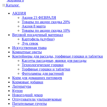
Корзина
0
Каталог
АКЦИЯ
Акция 23 ФЕВРАЛЯ
Товары по акции скидка 20%
Акция 8 марта
Товары по акции скидка 10%
Весовой посадочный материал
Картофель (клубни)
Лук севок
Искусственная трава
Комнатные цветы
Контейнеры для рассады, торфяные горшки и таблетки
Кассеты рассадные, ящики для рассады
Технологические горшки
Торфяные горшки и таблетки
Фитолампы для растений
Корм для домашних питомцев
Кормовые добавки
Литература
Купон
Новогодний декор
Отпугиватели ультразвуковые
Питательные грунты