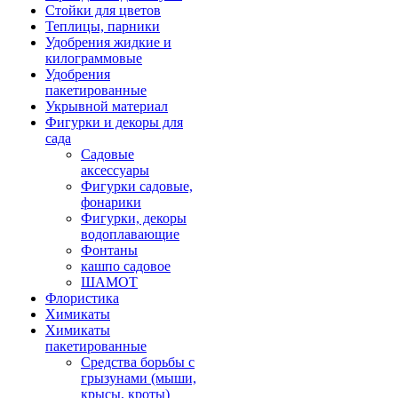
Стойки для цветов
Теплицы, парники
Удобрения жидкие и
килограммовые
Удобрения
пакетированные
Укрывной материал
Фигурки и декоры для
сада
Садовые
аксессуары
Фигурки садовые,
фонарики
Фигурки, декоры
водоплавающие
Фонтаны
кашпо садовое
ШАМОТ
Флористика
Химикаты
Химикаты
пакетированные
Средства борьбы с
грызунами (мыши,
крысы, кроты)