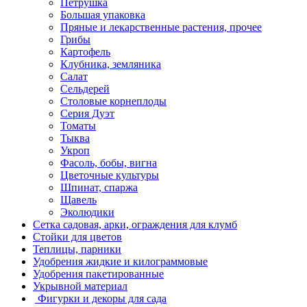
Петрушка
Большая упаковка
Пряные и лекарственные растения, прочее
Грибы
Картофель
Клубника, земляника
Салат
Сельдерей
Столовые корнеплоды
Серия Дуэт
Томаты
Тыква
Укроп
Фасоль, бобы, вигна
Цветочные культуры
Шпинат, спаржа
Щавель
Эколюдики
Сетка садовая, арки, ограждения для клумб
Стойки для цветов
Теплицы, парники
Удобрения жидкие и килограммовые
Удобрения пакетированные
Укрывной материал
Фигурки и декоры для сада