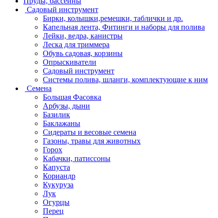
Пруды, бассейны
Садовый инструмент
Бирки, колышки,ремешки, таблички и др.
Капельная лента, Фитинги и наборы для полива
Лейки, ведра, канистры
Леска для триммера
Обувь садовая, корзины
Опрыскиватели
Садовый инструмент
Системы полива, шланги, комплектующие к ним
Семена
Большая Фасовка
Арбузы, дыни
Базилик
Баклажаны
Сидераты и весовые семена
Газоны, травы для животных
Горох
Кабачки, патиссоны
Капуста
Кориандр
Кукуруза
Лук
Огурцы
Перец