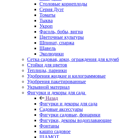
Столовые корнеплоды
Серия Дуэт
Томаты
Тыква
Укроп
Фасоль, бобы, вигна
Цветочные культуры
Шпинат, спаржа
Щавель
Эколюдики
Сетка садовая, арки, ограждения для клумб
Стойки для цветов
Теплицы, парники
Удобрения жидкие и килограммовые
Удобрения пакетированные
Укрывной материал
Фигурки и декоры для сада
Назад
Фигурки и декоры для сада
Садовые аксессуары
Фигурки садовые, фонарики
Фигурки, декоры водоплавающие
Фонтаны
кашпо садовое
ШАМОТ