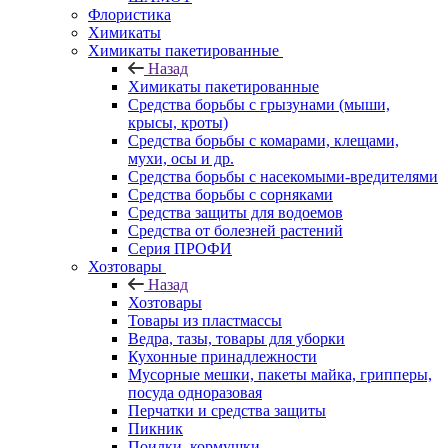
Флористика
Химикаты
Химикаты пакетированные
Назад
Химикаты пакетированные
Средства борьбы с грызунами (мыши,
крысы, кроты)
Средства борьбы с комарами, клещами,
мухи, осы и др.
Средства борьбы с насекомыми-вредителями
Средства борьбы с сорняками
Средства защиты для водоемов
Средства от болезней растений
Серия ПРОФИ
Хозтовары
Назад
Хозтовары
Товары из пластмассы
Ведра, тазы, товары для уборки
Кухонные принадлежности
Мусорные мешки, пакеты майка, грипперы,
посуда одноразовая
Перчатки и средства защиты
Пикник
Поилки, кормушки