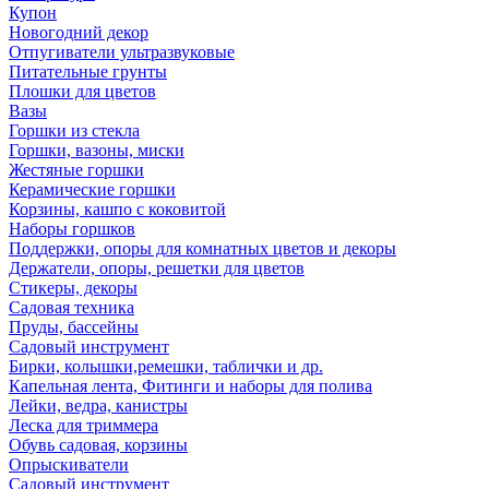
Купон
Новогодний декор
Отпугиватели ультразвуковые
Питательные грунты
Плошки для цветов
Вазы
Горшки из стекла
Горшки, вазоны, миски
Жестяные горшки
Керамические горшки
Корзины, кашпо с коковитой
Наборы горшков
Поддержки, опоры для комнатных цветов и декоры
Держатели, опоры, решетки для цветов
Стикеры, декоры
Садовая техника
Пруды, бассейны
Садовый инструмент
Бирки, колышки,ремешки, таблички и др.
Капельная лента, Фитинги и наборы для полива
Лейки, ведра, канистры
Леска для триммера
Обувь садовая, корзины
Опрыскиватели
Садовый инструмент