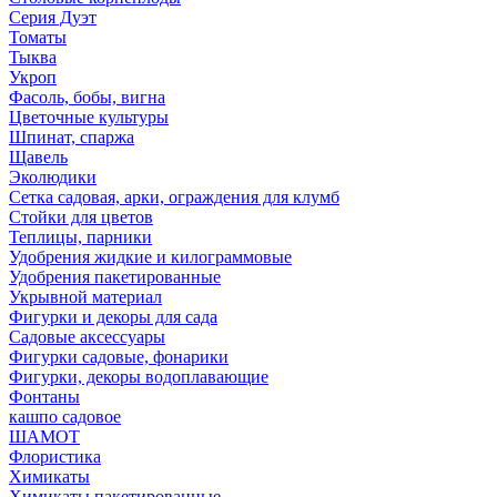
Серия Дуэт
Томаты
Тыква
Укроп
Фасоль, бобы, вигна
Цветочные культуры
Шпинат, спаржа
Щавель
Эколюдики
Сетка садовая, арки, ограждения для клумб
Стойки для цветов
Теплицы, парники
Удобрения жидкие и килограммовые
Удобрения пакетированные
Укрывной материал
Фигурки и декоры для сада
Садовые аксессуары
Фигурки садовые, фонарики
Фигурки, декоры водоплавающие
Фонтаны
кашпо садовое
ШАМОТ
Флористика
Химикаты
Химикаты пакетированные