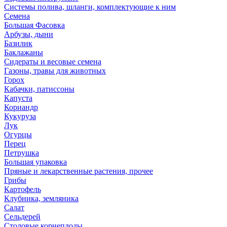
Системы полива, шланги, комплектующие к ним
Семена
Большая Фасовка
Арбузы, дыни
Базилик
Баклажаны
Сидераты и весовые семена
Газоны, травы для животных
Горох
Кабачки, патиссоны
Капуста
Кориандр
Кукуруза
Лук
Огурцы
Перец
Петрушка
Большая упаковка
Пряные и лекарственные растения, прочее
Грибы
Картофель
Клубника, земляника
Салат
Сельдерей
Столовые корнеплоды