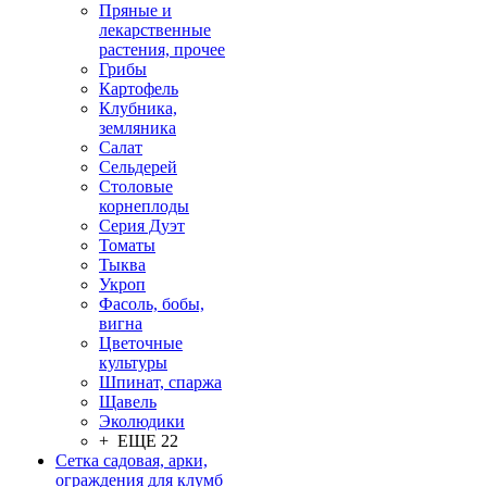
Пряные и
лекарственные
растения, прочее
Грибы
Картофель
Клубника,
земляника
Салат
Сельдерей
Столовые
корнеплоды
Серия Дуэт
Томаты
Тыква
Укроп
Фасоль, бобы,
вигна
Цветочные
культуры
Шпинат, спаржа
Щавель
Эколюдики
+ ЕЩЕ 22
Сетка садовая, арки,
ограждения для клумб