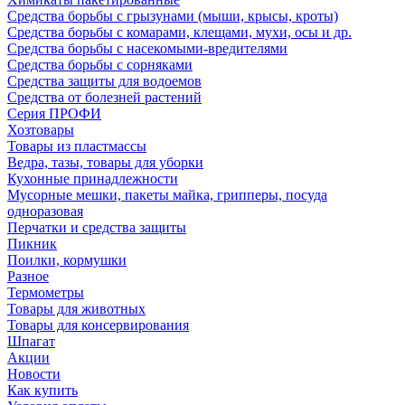
Средства борьбы с грызунами (мыши, крысы, кроты)
Средства борьбы с комарами, клещами, мухи, осы и др.
Средства борьбы с насекомыми-вредителями
Средства борьбы с сорняками
Средства защиты для водоемов
Средства от болезней растений
Серия ПРОФИ
Хозтовары
Товары из пластмассы
Ведра, тазы, товары для уборки
Кухонные принадлежности
Мусорные мешки, пакеты майка, грипперы, посуда
одноразовая
Перчатки и средства защиты
Пикник
Поилки, кормушки
Разное
Термометры
Товары для животных
Товары для консервирования
Шпагат
Акции
Новости
Как купить