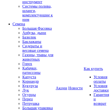
инструмент
Системы полива,
шланги,
комплектующие к
ним
Семена
Большая Фасовка
Арбузы, дыни
Базилик
Баклажаны
Сидераты и
весовые семена
Газоны, травы для
животных
Горох
Кабачки,
Как купить
патиссоны
Капуста
Условия
Кориандр
оплаты
Кукуруза
Условия
Акции
Новости
Лук
доставки
Огурцы
Гарантия
Перец
и
Петрушка
возврат
Большая упаковка