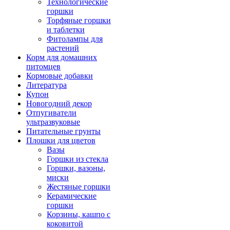
Технологические
горшки
Торфяные горшки
и таблетки
Фитолампы для
растений
Корм для домашних
питомцев
Кормовые добавки
Литература
Купон
Новогодний декор
Отпугиватели
ультразвуковые
Питательные грунты
Плошки для цветов
Вазы
Горшки из стекла
Горшки, вазоны,
миски
Жестяные горшки
Керамические
горшки
Корзины, кашпо с
коковитой