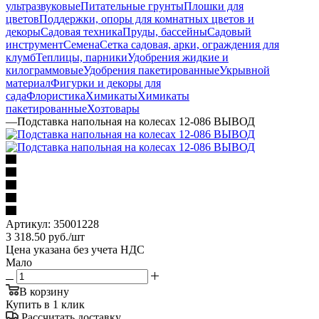
ультразвуковые
Питательные грунты
Плошки для
цветов
Поддержки, опоры для комнатных цветов и
декоры
Садовая техника
Пруды, бассейны
Садовый
инструмент
Семена
Сетка садовая, арки, ограждения для
клумб
Теплицы, парники
Удобрения жидкие и
килограммовые
Удобрения пакетированные
Укрывной
материал
Фигурки и декоры для
сада
Флористика
Химикаты
Химикаты
пакетированные
Хозтовары
—
Подставка напольная на колесах 12-086 ВЫВОД
Артикул:
35001228
3 318.50
руб.
/шт
Цена указана без учета НДС
Мало
В корзину
Купить в 1 клик
Рассчитать доставку