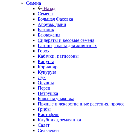
Семена
Назад
Семена
Большая Фасовка
Арбузы, дыни
Базилик
Баклажаны
Сидераты и весовые семена
Газоны, травы для животных
Горох
Кабачки, патиссоны
Капуста
Кориандр
Кукуруза
Лук
Огурцы
Перец
Петрушка
Большая упаковка
Пряные и лекарственные растения, прочее
Грибы
Картофель
Клубника, земляника
Салат
Сельдерей