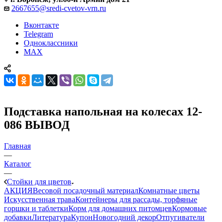
2667655@sredi-cvetov-vrn.ru
Вконтакте
Telegram
Одноклассники
MAX
Подставка напольная на колесах 12-
086 ВЫВОД
Главная
—
Каталог
—
Стойки для цветов
АКЦИЯ
Весовой посадочный материал
Комнатные цветы
Искусственная трава
Контейнеры для рассады, торфяные
горшки и таблетки
Корм для домашних питомцев
Кормовые
добавки
Литература
Купон
Новогодний декор
Отпугиватели