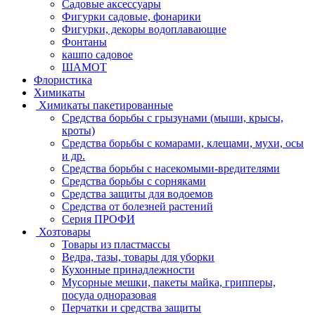
Садовые аксессуары
Фигурки садовые, фонарики
Фигурки, декоры водоплавающие
Фонтаны
кашпо садовое
ШАМОТ
Флористика
Химикаты
Химикаты пакетированные
Средства борьбы с грызунами (мыши, крысы,
кроты)
Средства борьбы с комарами, клещами, мухи, осы
и др.
Средства борьбы с насекомыми-вредителями
Средства борьбы с сорняками
Средства защиты для водоемов
Средства от болезней растений
Серия ПРОФИ
Хозтовары
Товары из пластмассы
Ведра, тазы, товары для уборки
Кухонные принадлежности
Мусорные мешки, пакеты майка, грипперы,
посуда одноразовая
Перчатки и средства защиты