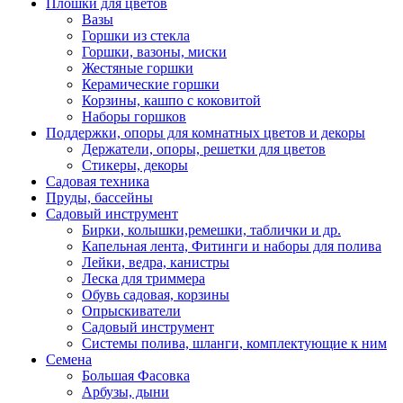
Плошки для цветов
Вазы
Горшки из стекла
Горшки, вазоны, миски
Жестяные горшки
Керамические горшки
Корзины, кашпо с коковитой
Наборы горшков
Поддержки, опоры для комнатных цветов и декоры
Держатели, опоры, решетки для цветов
Стикеры, декоры
Садовая техника
Пруды, бассейны
Садовый инструмент
Бирки, колышки,ремешки, таблички и др.
Капельная лента, Фитинги и наборы для полива
Лейки, ведра, канистры
Леска для триммера
Обувь садовая, корзины
Опрыскиватели
Садовый инструмент
Системы полива, шланги, комплектующие к ним
Семена
Большая Фасовка
Арбузы, дыни