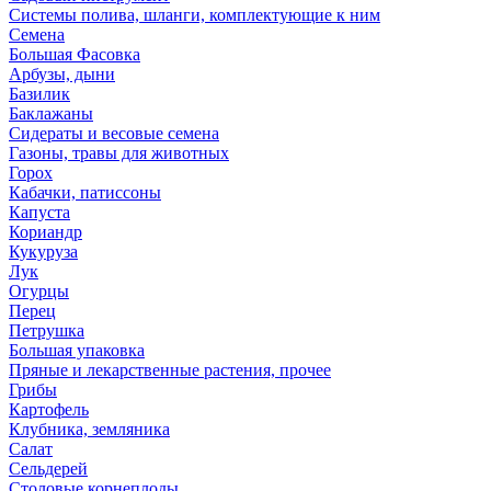
Системы полива, шланги, комплектующие к ним
Семена
Большая Фасовка
Арбузы, дыни
Базилик
Баклажаны
Сидераты и весовые семена
Газоны, травы для животных
Горох
Кабачки, патиссоны
Капуста
Кориандр
Кукуруза
Лук
Огурцы
Перец
Петрушка
Большая упаковка
Пряные и лекарственные растения, прочее
Грибы
Картофель
Клубника, земляника
Салат
Сельдерей
Столовые корнеплоды