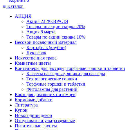
Корзина
0
Каталог
АКЦИЯ
Акция 23 ФЕВРАЛЯ
Товары по акции скидка 20%
Акция 8 марта
Товары по акции скидка 10%
Весовой посадочный материал
Картофель (клубни)
Лук севок
Искусственная трава
Комнатные цветы
Контейнеры для рассады, торфяные горшки и таблетки
Кассеты рассадные, ящики для рассады
Технологические горшки
Торфяные горшки и таблетки
Фитолампы для растений
Корм для домашних питомцев
Кормовые добавки
Литература
Купон
Новогодний декор
Отпугиватели ультразвуковые
Питательные грунты