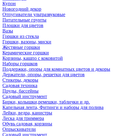
Купон
Новогодний декор
Отпугиватели ультразвуковые
Питательные грунты
Плошки для цветов
Вазы
Горшки из стекла
Горшки, вазоны, миски
Жестяные горшки
Керамические горшки
Корзины, кашпо с коковитой
Наборы горшков
Поддержки, опоры для комнатных цветов и декоры
Держатели, опоры, решетки для цветов
Стикеры, декоры
Садовая техника
Пруды, бассейны
Садовый инструмент
Бирки, колышки,ремешки, таблички и др.
Капельная лента, Фитинги и наборы для полива
Лейки, ведра, канистры
Леска для триммера
Обувь садовая, корзины
Опрыскиватели
Садовый инструмент