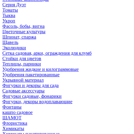
Серия Дуэт
Томаты
Тыква
Укроп
Фасоль, бобы, вигна
Цветочные культуры
Шпинат, спаржа
Щавель
Эколюдики
Сетка садовая, арки, ограждения для клумб
Стойки для цветов
Теплицы, парники
Удобрения жидкие и килограммовые
Удобрения пакетированные
Укрывной материал
Фигурки и декоры для сада
Садовые аксессуары
Фигурки садовые, фонарики
Фигурки, декоры водоплавающие
Фонтаны
кашпо садовое
ШАМОТ
Флористика
Химикаты
Химикаты пакетированные