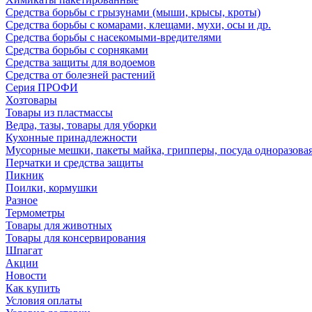
Средства борьбы с грызунами (мыши, крысы, кроты)
Средства борьбы с комарами, клещами, мухи, осы и др.
Средства борьбы с насекомыми-вредителями
Средства борьбы с сорняками
Средства защиты для водоемов
Средства от болезней растений
Серия ПРОФИ
Хозтовары
Товары из пластмассы
Ведра, тазы, товары для уборки
Кухонные принадлежности
Мусорные мешки, пакеты майка, грипперы, посуда одноразова
Перчатки и средства защиты
Пикник
Поилки, кормушки
Разное
Термометры
Товары для животных
Товары для консервирования
Шпагат
Акции
Новости
Как купить
Условия оплаты